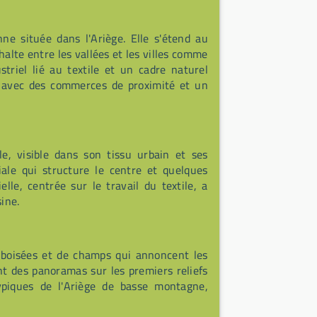
e située dans l'Ariège. Elle s'étend au
alte entre les vallées et les villes comme
triel lié au textile et un cadre naturel
, avec des commerces de proximité et un
e, visible dans son tissu urbain et ses
ale qui structure le centre et quelques
elle, centrée sur le travail du textile, a
ine.
 boisées et de champs qui annoncent les
nt des panoramas sur les premiers reliefs
typiques de l'Ariège de basse montagne,