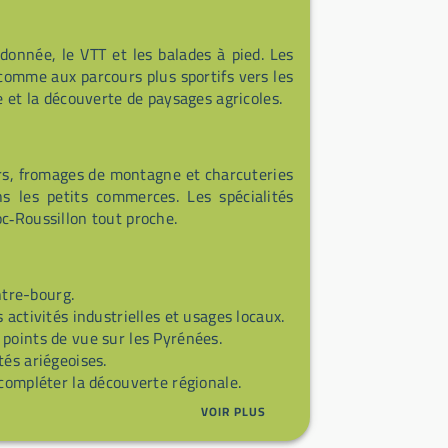
onnée, le VTT et les balades à pied. Les
 comme aux parcours plus sportifs vers les
e et la découverte de paysages agricoles.
iers, fromages de montagne et charcuteries
 les petits commerces. Les spécialités
c‑Roussillon tout proche.
ntre-bourg.
ctivités industrielles et usages locaux.
points de vue sur les Pyrénées.
tés ariégeoises.
compléter la découverte régionale.
VOIR PLUS