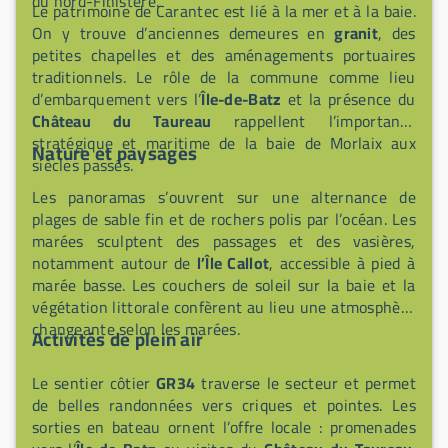
du nord-Finistère.
Le patrimoine de Carantec est lié à la mer et à la baie.
On y trouve d’anciennes demeures en
granit
, des
petites chapelles et des aménagements portuaires
traditionnels. Le rôle de la commune comme lieu
d’embarquement vers l’
Île-de-Batz
et la présence du
Château du Taureau
rappellent l’importance
stratégique et maritime de la baie de Morlaix aux
Nature et paysages
siècles passés.
Les panoramas s’ouvrent sur une alternance de
plages de sable fin et de rochers polis par l’océan. Les
marées sculptent des passages et des vasières,
notamment autour de
l’Île Callot
, accessible à pied à
marée basse. Les couchers de soleil sur la baie et la
végétation littorale confèrent au lieu une atmosphère
changeante selon les marées.
Activités de plein air
Le sentier côtier
GR34
traverse le secteur et permet
de belles randonnées vers criques et pointes. Les
sorties en bateau ornent l’offre locale : promenades