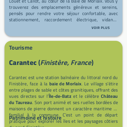
Louët et Callot, au cœur de la Baie de Morlaix. Vous y
trouverez des emplacements généreux et sereins,
pensés pour rendre votre séjour confortable, avec
stationnement, raccordement électrique, vidange
(borne présente) et ravitaillement en eau (borne de
VOIR PLUS
remplissage sur place). Commerces de proximité —
boulangerie, station-service — sont facilement
accessibles, et le marché local se tient à proximité le
Tourisme
jeudi matin. Un accueil chaleureux et des services
pratiques vous attendent pour profiter pleinement de
Carantec
(
Finistère, France
)
la côte finistérienne.
Carantec est une station balnéaire du littoral nord du
Finistère, face à la
baie de Morlaix
. Le village s’étire
entre plages de sable et côtes granitiques, offrant des
vues directes sur l’
Île-de-Batz
et le célèbre
Château
du Taureau
. Son port animé et ses ruelles bordées de
maisons de pierre donnent un caractère maritime et
familial à la commune. C’est un point de départ
Patrimoine et histoire
pratique pour explorer les îles et les paysages côtiers