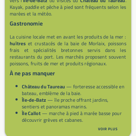
vers l’
Île-de-Batz
ou visites du
Château du Taureau
.
Kayak, paddle et pêche à pied sont fréquents selon les
marées et la météo.
Gastronomie
La cuisine locale met en avant les produits de la mer :
huîtres
et crustacés de la baie de Morlaix, poissons
frais et spécialités bretonnes servis dans les
restaurants du port. Les marchés proposent souvent
poissons, fruits de mer et produits régionaux.
À ne pas manquer
Château du Taureau
— forteresse accessible en
bateau, emblème de la baie.
Île-de-Batz
— île proche offrant jardins,
sentiers et panoramas marins.
Île Callot
— marche à pied à marée basse pour
découvrir grèves et cabanes.
GR34
— sentier côtier pour randonnées vers
VOIR PLUS
criques et pointes.