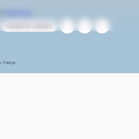
ela
AireServices
GESTÃO DE COOKIES
a, França