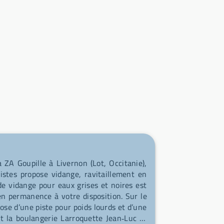
 ZA Goupille à Livernon (Lot, Occitanie),
stes propose vidange, ravitaillement en
de vidange pour eaux grises et noires est
 en permanence à votre disposition. Sur le
ose d’une piste pour poids lourds et d’une
t la boulangerie Larroquette Jean‑Luc et