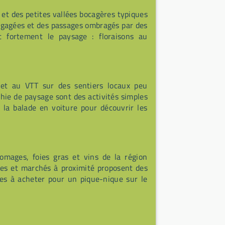
 et des petites vallées bocagères typiques
égagées et des passages ombragés par des
t fortement le paysage : floraisons au
 et au VTT sur des sentiers locaux peu
phie de paysage sont des activités simples
à la balade en voiture pour découvrir les
omages, foies gras et vins de la région
ces et marchés à proximité proposent des
iles à acheter pour un pique-nique sur le