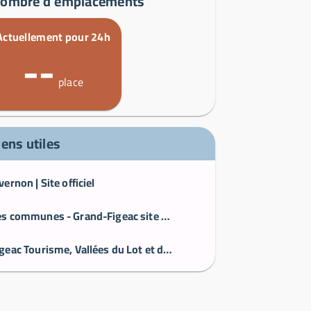
ombre d'emplacements
Actuellement pour 24h
--
place
iens utiles
vernon | Site officiel
Les communes - Grand-Figeac site officiel
Figeac Tourisme, Vallées du Lot et du Célé