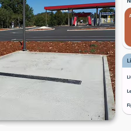
N
L
Li