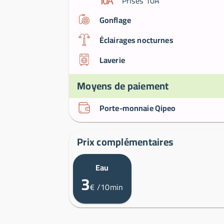
Prises 10A
Gonflage
Éclairages nocturnes
Laverie
Moyens de paiement
Porte-monnaie Qipeo
Prix complémentaires
Eau
3
€
/10min