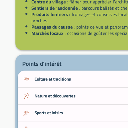
Centre du village
: flâner pour apprécier l'archit
Sentiers de randonnée
: parcours balisés et c
Produits fermiers
: fromages et conserves local
proches.
Paysages du causse
: points de vue et panoram
Marchés locaux
: occasions de goûter les spécia
Points d'intérêt
Culture et traditions
Nature et découvertes
Sports et loisirs