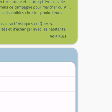
ecture locale et l'atmosphère paisible.
hemins de campagne pour marcher ou VTT.
es disponibles chez les producteurs
as caractéristiques du Quercy.
lités et d'échanger avec les habitants.
VOIR PLUS