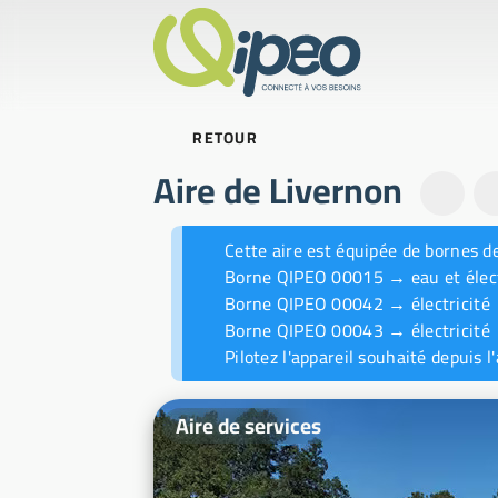
RETOUR
Aire de Livernon
Fil-info des actualités
Cette aire est équipée de bornes de
Borne QIPEO 00015 → eau et élect
Borne QIPEO 00042 → électricité
Borne QIPEO 00043 → électricité
Pilotez l'appareil souhaité depuis l
Photos d'illustration
Aire de services