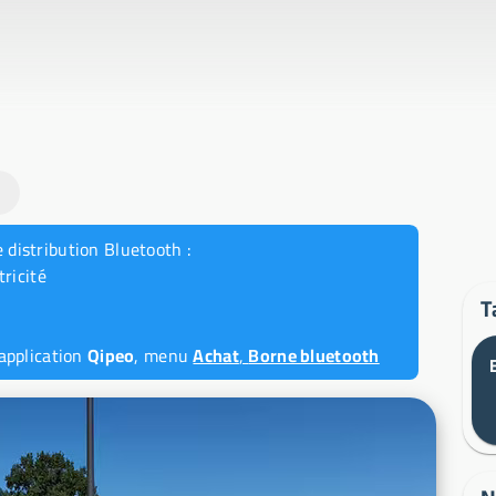
 distribution Bluetooth :
ricité
T
'application
Qipeo
, menu
Achat
,
Borne bluetooth