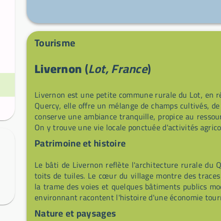
quelques restaurants offrant des spécialités locales
économique local. Situé à 328 m d’altitude et entour
du Quercy (Géoparc mondial), ce point est idéal pour
et reprise de la route en toute simplicité.
Tourisme
Livernon
(
Lot, France
)
Livernon est une petite commune rurale du Lot, en r
Quercy, elle offre un mélange de champs cultivés, de b
conserve une ambiance tranquille, propice au ressour
On y trouve une vie locale ponctuée d'activités agric
Patrimoine et histoire
Le bâti de Livernon reflète l'architecture rurale du
toits de tuiles. Le cœur du village montre des trace
la trame des voies et quelques bâtiments publics mod
environnant racontent l'histoire d'une économie tourné
Nature et paysages