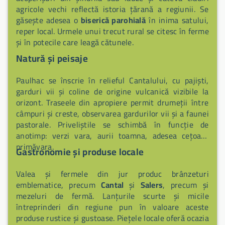
agricole vechi reflectă istoria țărană a regiunii. Se
găsește adesea o
biserică parohială
în inima satului,
reper local. Urmele unui trecut rural se citesc în ferme
și în potecile care leagă cătunele.
Natură și peisaje
Paulhac se înscrie în relieful Cantalului, cu pajiști,
garduri vii și coline de origine vulcanică vizibile la
orizont. Traseele din apropiere permit drumeții între
câmpuri și creste, observarea gardurilor vii și a faunei
pastorale. Priveliștile se schimbă în funcție de
anotimp: verzi vara, aurii toamna, adesea cețoase
primăvara.
Gastronomie și produse locale
Valea și fermele din jur produc brânzeturi
emblematice, precum
Cantal
și
Salers
, precum și
mezeluri de fermă. Lanțurile scurte și micile
întreprinderi din regiune pun în valoare aceste
produse rustice și gustoase. Piețele locale oferă ocazia