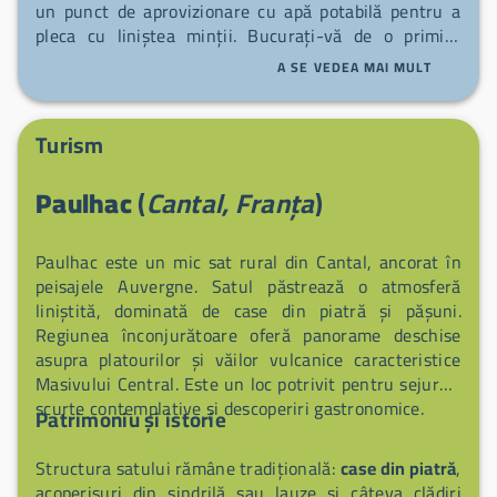
un punct de aprovizionare cu apă potabilă pentru a
pleca cu liniștea minții. Bucurați-vă de o primire
simplă și prietenoasă înainte de a porni din nou la
A SE VEDEA MAI MULT
drum sau de a explora peisajele din jur.
Turism
Paulhac
(
Cantal, Franța
)
Paulhac este un mic sat rural din Cantal, ancorat în
peisajele Auvergne. Satul păstrează o atmosferă
liniștită, dominată de case din piatră și pășuni.
Regiunea înconjurătoare oferă panorame deschise
asupra platourilor și văilor vulcanice caracteristice
Masivului Central. Este un loc potrivit pentru sejururi
scurte contemplative și descoperiri gastronomice.
Patrimoniu și istorie
Structura satului rămâne tradițională:
case din piatră
,
acoperișuri din șindrilă sau lauze și câteva clădiri