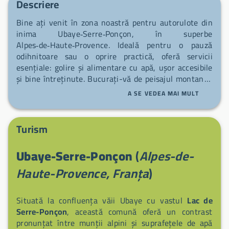
Descriere
Bine ați venit în zona noastră pentru autorulote din
inima Ubaye‑Serre‑Ponçon, în superbe
Alpes‑de‑Haute‑Provence. Ideală pentru o pauză
odihnitoare sau o oprire practică, oferă servicii
esențiale: golire și alimentare cu apă, ușor accesibile
și bine întreținute. Bucurați-vă de peisajul montan și
de lacul din apropiere pentru a porni din nou la drum
A SE VEDEA MAI MULT
în liniște.
Turism
Ubaye-Serre-Ponçon
(
Alpes-de-
Haute-Provence, Franța
)
Situată la confluența văii Ubaye cu vastul
Lac de
Serre-Ponçon
, această comună oferă un contrast
pronunțat între munții alpini și suprafețele de apă