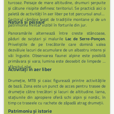
turcoaz. Peisaje de mare altitudine, drumuri șerpuite
și cătune risipite definesc teritoriul. Se practică aici o
paletă de activități în aer liber pe tot parcursul anului.
Sectorul rămâne legat de tradițiile montane și de un
Natură și peisaje
patrimoniu militar vizibil în forturile din jur.
Panoramările alternează între creste stâncoase,
păduri de sviștari și malurile
Lac de Serre-Ponçon
.
Priveliștile de pe trecătorile care domină valea
dezvăluie lacuri de acumulare de un albastru intens și
văi înguste. Observarea faunei alpine este posibilă
primăvara și vara; lumina este deosebit de limpede la
sfârșitul zilei.
Activități în aer liber
Drumeție, MTB și caiac figurează printre activitățile
de bază. Zona este un punct de acces pentru trasee de
drumeție către trecători și lacuri de altitudine. Iarna,
stațiunile din apropiere oferă schi alpin și nordic, în
timp ce traseele cu rachete de zăpadă atrag drumeții.
Patrimoniu și istorie