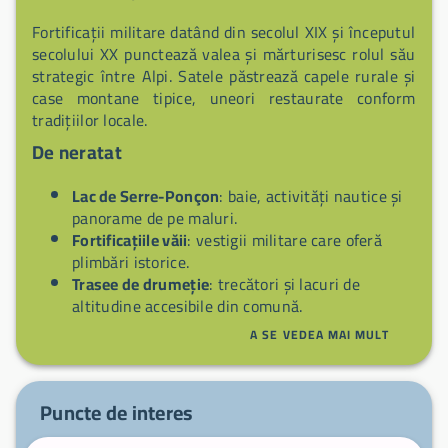
Fortificații militare datând din secolul XIX și începutul
secolului XX punctează valea și mărturisesc rolul său
strategic între Alpi. Satele păstrează capele rurale și
case montane tipice, uneori restaurate conform
tradițiilor locale.
De neratat
Lac de Serre-Ponçon
: baie, activități nautice și
panorame de pe maluri.
Fortificațiile văii
: vestigii militare care oferă
plimbări istorice.
Trasee de drumeție
: trecători și lacuri de
altitudine accesibile din comună.
Sate montane
: cătune și capele tipice pentru o
A SE VEDEA MAI MULT
imersie locală.
Sporturi nautice
: windsurf, caiac și yachting pe
lac.
Puncte de interes