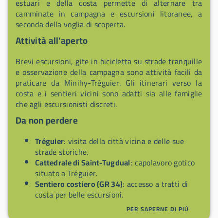
estuari e della costa permette di alternare tra
camminate in campagna e escursioni litoranee, a
seconda della voglia di scoperta.
Attività all'aperto
Brevi escursioni, gite in bicicletta su strade tranquille
e osservazione della campagna sono attività facili da
praticare da Minihy-Tréguier. Gli itinerari verso la
costa e i sentieri vicini sono adatti sia alle famiglie
che agli escursionisti discreti.
Da non perdere
Tréguier
: visita della città vicina e delle sue
strade storiche.
Cattedrale di Saint-Tugdual
: capolavoro gotico
situato a Tréguier.
Sentiero costiero (GR 34)
: accesso a tratti di
costa per belle escursioni.
Paesaggio bocage
: passeggiate nei campi e nei
PER SAPERNE DI PIÙ
villaggi circostanti.