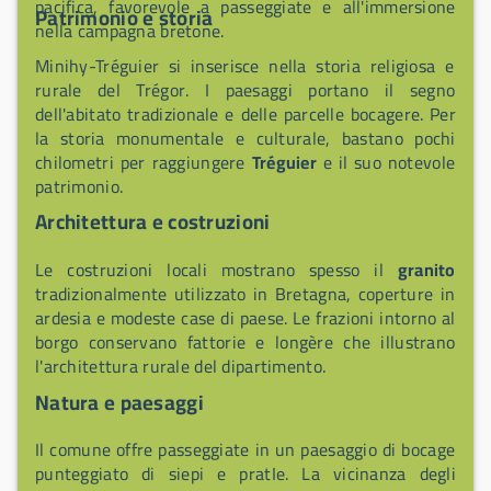
pacifica, favorevole a passeggiate e all'immersione
Patrimonio e storia
nella campagna bretone.
Minihy-Tréguier si inserisce nella storia religiosa e
rurale del Trégor. I paesaggi portano il segno
dell'abitato tradizionale e delle parcelle bocagere. Per
la storia monumentale e culturale, bastano pochi
chilometri per raggiungere
Tréguier
e il suo notevole
patrimonio.
Architettura e costruzioni
Le costruzioni locali mostrano spesso il
granito
tradizionalmente utilizzato in Bretagna, coperture in
ardesia e modeste case di paese. Le frazioni intorno al
borgo conservano fattorie e longère che illustrano
l'architettura rurale del dipartimento.
Natura e paesaggi
Il comune offre passeggiate in un paesaggio di bocage
punteggiato di siepi e pratIe. La vicinanza degli