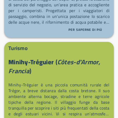
di servizio del negozio, un'area pratica e accogliente
per i camperisti. Progettata per i viaggiatori di
passaggio, combina in un'unica postazione lo scarico
delle acque nere, il rifornimento di acqua potabile e il
parcheggio per una sosta rapida ed efficace. Collegata
PER SAPERNE DI PIÙ
direttamente al Super U adiacente, l'area facilita
anche le vostre esigenze complementari: noleggio
veicoli, biglietteria, servizio fotografico, reparto
Turismo
prodotti culturali, catering, gas/carburante e
attrezzature tecnologiche. Per una pausa più lunga,
Minihy-Tréguier
(
Côtes-d'Armor,
usufruite della lavanderia e della brasserie/caffetteria
del negozio — tutto è pensato per semplificare la
Francia
)
gestione dell'acqua e delle acque reflue durante il
vostro viaggio.
Minihy-Tréguier è una piccola comunità rurale del
Trégor, a breve distanza dalla costa bretone. Il suo
ambiente alterna bocage, stradine e terre agricole
tipiche della regione. Il villaggio funge da base
tranquilla per scoprire i siti più frequentati della costa
e degli estuari vicini. Vi si respira un'atmosfera