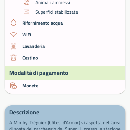
Animali ammessi
Superfici stabilizzate
Rifornimento acqua
WiFi
Lavanderia
Cestino
Modalità di pagamento
Monete
Descrizione
A Minihy-Tréguier (Côtes-d'Armor) vi aspetta nell'area
di sosta del parcheggio del Super U, presso la stazione