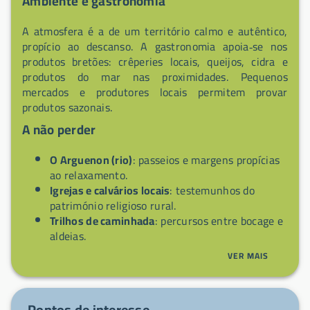
Ambiente e gastronomia
A atmosfera é a de um território calmo e autêntico,
propício ao descanso. A gastronomia apoia‑se nos
produtos bretões: crêperies locais, queijos, cidra e
produtos do mar nas proximidades. Pequenos
mercados e produtores locais permitem provar
produtos sazonais.
A não perder
O Arguenon (rio)
: passeios e margens propícias
ao relaxamento.
Igrejas e calvários locais
: testemunhos do
património religioso rural.
Trilhos de caminhada
: percursos entre bocage e
aldeias.
Crêperies e produtores locais
: sabores bretões e
VER MAIS
produtos sazonais.
Mercados de proximidade
: compras diretas aos
produtores e encontro com os habitantes.
Pontos de interesse