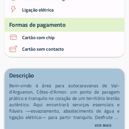
Ligação elétrica
Formas de pagamento
Cartão com chip
Cartão sem contacto
Descrição
Bem-vindo à área para autocaravanas de Val-
d'Arguenon, Côtes-d'Armor: um ponto de paragem
prático e tranquilo no coração de um território bretão
autêntico. Aqui encontrará serviços essenciais e
fiáveis —esvaziamento, abastecimento de água e
ligação elétrica— para partir tranquilo. Desfrute de
um ambiente acolhedor e de fácil acesso aos caminhos
VER MAIS