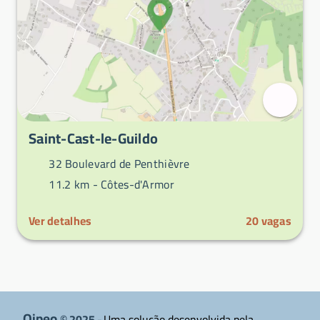
Saint-Cast-le-Guildo
32 Boulevard de Penthièvre
11.2 km -
Côtes-d'Armor
Ver detalhes
20
vagas
Qipeo
© 2025 -
Uma solução desenvolvida pela