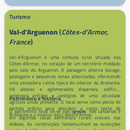
de caminhada e aos pequenos comércios nas
imediações.
Turismo
Val-d'Arguenon
(
Côtes-d'Armor,
France
)
Val-d'Arguenon é uma comuna rural situada nas
Côtes-d'Armor, no coração de um território moldado
pelo vale do Arguenon. A paisagem alterna bocage,
pastagens e pequenas zonas arborizadas, oferecendo
uma atmosfera calma típica do interior da Bretanha.
Há aldeias e aglomerados dispersos, edifícios
religiosos antigos e vestígios de uma atividade
Património e história
agrícola ainda presente. O local serve como ponto de
partida prático para descobrir a costa norte da
O património local vê‑se nas
igrejas
, nos calvários e
Bretanha e o interior das Côtes-d'Armor.
em algumas casas senhoriais rurais visíveis nas
aldeias. As construções testemunham as evoluções