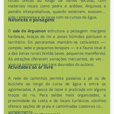
rurais bretãs ao longo de vários séculos, com
materiais locais como pedra e ardósia. Arquivos e
painéis interpretativos, quando existirem, evocam a
vida camponesa e os laços com os cursos de água.
Natureza e paisagens
O
vale do Arguenon
estrutura a paisagem: margens
herbosas, braços do rio e zonas húmidas pontuam o
território. Os panoramas mantêm-se cativantes —
campos, sebe e pequenos bosques — e a fauna local é
a das zonas rurais bretãs (aves, pequenos mamíferos).
As estações oferecem variações marcantes, do verde
vivo na primavera aos tons dourados do outono.
Atividades ao ar livre
A rede de caminhos permite passeios a pé ou de
bicicleta ao longo do curso de água e entre os
aglomerados. A pesca de lazer é praticada em alguns
troços do rio. Para saídas mais organizadas, a
proximidade da costa e de locais turísticos vizinhos
oferece opções de praia e caminhadas costeiras como
complemento.