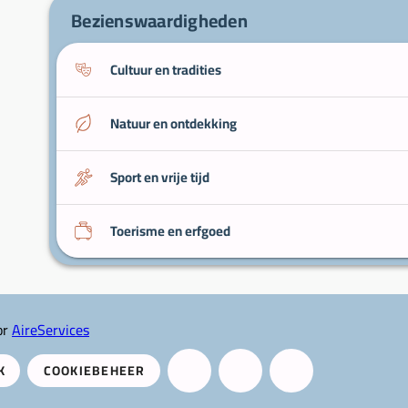
Bezienswaardigheden
Cultuur en tradities
Natuur en ontdekking
Sport en vrije tijd
Toerisme en erfgoed
or
AireServices
K
COOKIEBEHEER