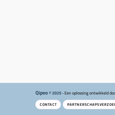
Qipeo
© 2025 -
Een oplossing ontwikkeld do
CONTACT
PARTNERSCHAPSVERZOE