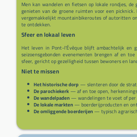
Men kan wandelen en fietsen op lokale rondjes, d
genieten van de groene ruimten voor een picknick. 
vergemakkelijkt mountainbikeroutes of autoritten o
te ontdekken.
Sfeer en lokaal leven
Het leven in Pont-l'Évêque blijft ambachtelijk en
seizoensgebonden evenementen brengen af en toe l
sfeer, gericht op gezelligheid tussen bewoners en lande
Niet te missen
Het historische dorp
— slenteren door de strate
De parochiekerk
— af en toe open, herkennings
De wandelpaden
— wandelingen te voet of per f
De lokale markten
— boerderijproducten en on
De omliggende boerderijen
— typisch agrarisch