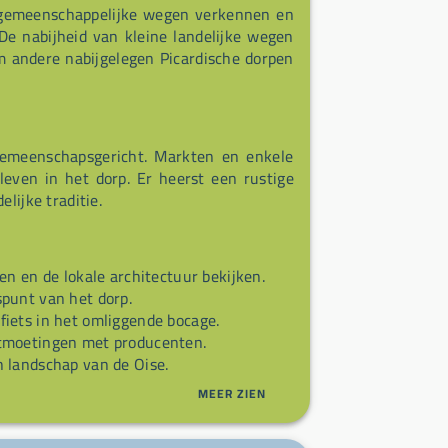
e gemeenschappelijke wegen verkennen en
De nabijheid van kleine landelijke wegen
m andere nabijgelegen Picardische dorpen
 gemeenschapsgericht. Markten en enkele
even in het dorp. Er heerst een rustige
lijke traditie.
n en de lokale architectuur bekijken.
punt van het dorp.
iets in het omliggende bocage.
tmoetingen met producenten.
 landschap van de Oise.
MEER ZIEN