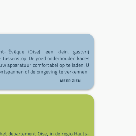
-l'Évêque (Oise): een klein, gastvrij
ge tussenstop. De goed onderhouden kades
 uw apparatuur comfortabel op te laden. U
e ontspannen of de omgeving te verkennen.
MEER ZIEN
 het departement Oise, in de regio Hauts-