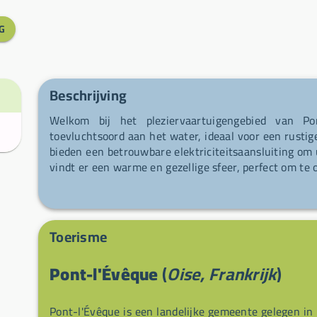
G
Beschrijving
Welkom bij het pleziervaartuigengebied van Pont
toevluchtsoord aan het water, ideaal voor een rusti
bieden een betrouwbare elektriciteitsaansluiting om
vindt er een warme en gezellige sfeer, perfect om t
Toerisme
Pont-l'Évêque
(
Oise, Frankrijk
)
Pont-l'Évêque is een landelijke gemeente gelegen in