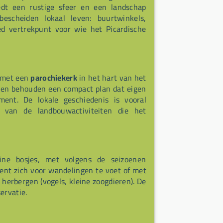
edt een rustige sfeer en een landschap
scheiden lokaal leven: buurtwinkels,
ed vertrekpunt voor wie het Picardische
n met een
parochiekerk
in het hart van het
ten behouden een compact plan dat eigen
ent. De lokale geschiedenis is vooral
 van de landbouwactiviteiten die het
ine bosjes, met volgens de seizoenen
ent zich voor wandelingen te voet of met
herbergen (vogels, kleine zoogdieren). De
ervatie.