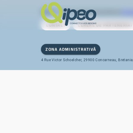
Qipeo
© 2025 -
O soluție dezvoltată de
AireS
CONTACT
CERERE DE PARTENERIAT
ZONA ADMINISTRATIVĂ
4 Rue Victor Schoelcher, 29900 Concarneau, Bretania