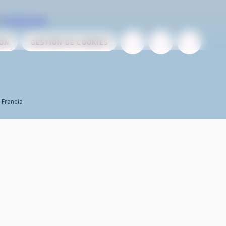
r
AireServices
IÓN
GESTIÓN DE COOKIES
 Francia