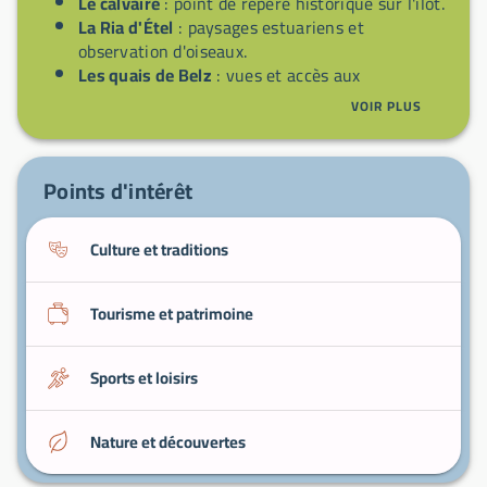
Le calvaire
: point de repère historique sur l'îlot.
La Ria d'Étel
: paysages estuariens et
observation d'oiseaux.
Les quais de Belz
: vues et accès aux
promenades en bateau.
VOIR PLUS
Les marées
: observer les changements d'eau
pour profiter du site en sécurité.
Points d'intérêt
Culture et traditions
Tourisme et patrimoine
Sports et loisirs
Nature et découvertes