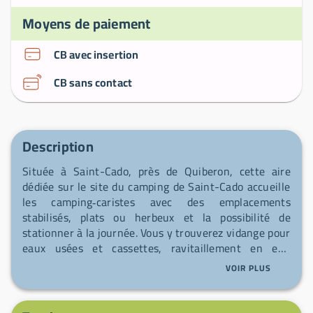
Moyens de paiement
CB avec insertion
CB sans contact
Description
Située à Saint-Cado, près de Quiberon, cette aire
dédiée sur le site du camping de Saint-Cado accueille
les camping‑caristes avec des emplacements
stabilisés, plats ou herbeux et la possibilité de
stationner à la journée. Vous y trouverez vidange pour
eaux usées et cassettes, ravitaillement en eau
potable, raccordement électrique et bornes de
VOIR PLUS
vidange, ainsi qu’un bloc sanitaire accessible 24h/24
avec lavabos à eau chaude, douches mitigeur,
sèche‑cheveux, bacs à vaisselle et à linge à l’eau