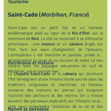
Tourisme
chaude. Accès direct au littoral breton depuis le
terrain et départ possible à pied, à vélo, en kayak ou
Saint-Cado
(
Morbihan, France
)
en bateau pour explorer les environs.
Saint‑Cado est un petit îlot et un hameau
emblématique posé au cœur de la
Ria d'Étel
, sur la
commune de
Belz
. Le site se reconnaît à sa silhouette
pittoresque : une
maison
et un
calvaire
érigés sur
l'îlot, face aux eaux changeantes de l'estuaire.
L'atmosphère y est maritime et paisible, prisée des
photographes au lever et au coucher du soleil. Le lieu
Patrimoine et histoire
illustre bien les paysages estuariens du sud du
Morbihan, entre terre et mer.
La
Chapelle Saint‑Cado
et le
calvaire
qui dominent
l'îlot témoignent d'une histoire locale ancrée dans les
traditions religieuses et maritimes. Le hameau
conserve des maisons en pierres qui évoquent
l'activité des pêcheurs et des marins. On y trouve
souvent des panneaux explicatifs sur l'histoire locale,
utile pour comprendre l'évolution de la ria et des
Nature et paysages