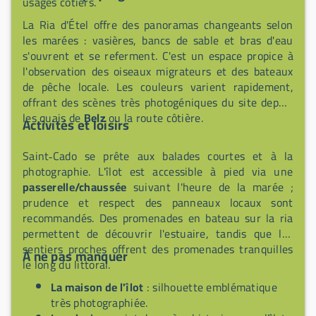
usages côtiers.
La Ria d'Étel offre des panoramas changeants selon
les marées : vasières, bancs de sable et bras d'eau
s'ouvrent et se referment. C'est un espace propice à
l'observation des oiseaux migrateurs et des bateaux
de pêche locale. Les couleurs varient rapidement,
offrant des scènes très photogéniques du site depuis
les quais de
Belz
ou la route côtière.
Activités et loisirs
Saint‑Cado se prête aux balades courtes et à la
photographie. L'îlot est accessible à pied via une
passerelle/chaussée
suivant l'heure de la marée ;
prudence et respect des panneaux locaux sont
recommandés. Des promenades en bateau sur la ria
permettent de découvrir l'estuaire, tandis que les
sentiers proches offrent des promenades tranquilles
À ne pas manquer
le long du littoral.
La maison de l'îlot
: silhouette emblématique
très photographiée.