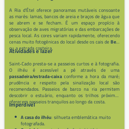
A Ria d'Étel oferece panoramas mutáveis consoante
as marés: lamas, bancos de areia e braços de água que
se abrem e se fecham. É um espaço propício à
observação de aves migratórias e das embarcações de
pesca local. As cores variam rapidamente, oferecendo
cenas muito fotogénicas do local desde os cais de
Belz
ou a estrada costeira.
Atividades e lazer
Saint‑Cado presta-se a passeios curtos e à fotografia.
O ilhéu é acessível a pé através de uma
passadeira/estrada-caixa
conforme a hora da maré;
prudência e respeito pela sinalização local são
recomendados. Passeios de barco na ria permitem
descobrir o estuário, enquanto os trilhos próximos
oferecem passeios tranquilos ao longo da costa.
Imperdível
A casa do ilhéu
: silhueta emblemática muito
fotografada.