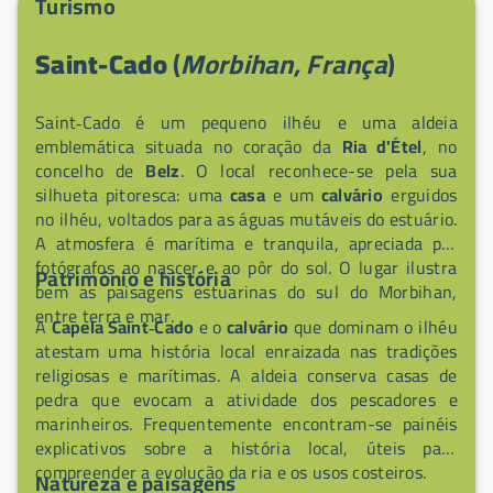
Turismo
louça e roupa com água quente. Acesso direto à costa
da Bretanha a partir do terreno e partida possível a
Saint-Cado
(
Morbihan, França
)
pé, de bicicleta, de caiaque ou de barco para explorar
os arredores.
Saint‑Cado é um pequeno ilhéu e uma aldeia
emblemática situada no coração da
Ria d'Étel
, no
concelho de
Belz
. O local reconhece-se pela sua
silhueta pitoresca: uma
casa
e um
calvário
erguidos
no ilhéu, voltados para as águas mutáveis do estuário.
A atmosfera é marítima e tranquila, apreciada por
fotógrafos ao nascer e ao pôr do sol. O lugar ilustra
Património e história
bem as paisagens estuarinas do sul do Morbihan,
entre terra e mar.
A
Capela Saint‑Cado
e o
calvário
que dominam o ilhéu
atestam uma história local enraizada nas tradições
religiosas e marítimas. A aldeia conserva casas de
pedra que evocam a atividade dos pescadores e
marinheiros. Frequentemente encontram-se painéis
explicativos sobre a história local, úteis para
compreender a evolução da ria e os usos costeiros.
Natureza e paisagens