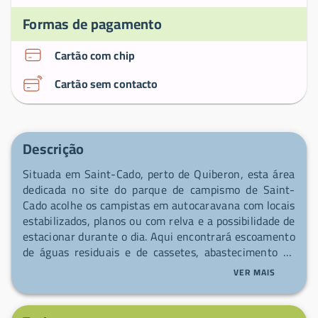
Formas de pagamento
Cartão com chip
Cartão sem contacto
Descrição
Situada em Saint-Cado, perto de Quiberon, esta área
dedicada no site do parque de campismo de Saint-
Cado acolhe os campistas em autocaravana com locais
estabilizados, planos ou com relva e a possibilidade de
estacionar durante o dia. Aqui encontrará escoamento
de águas residuais e de cassetes, abastecimento de
água potável, ligação elétrica e pontos de
VER MAIS
escoamento, bem como um bloco sanitário acessível
24h/24 com lavatórios de água quente, chuveiros
com misturador, secadores de cabelo, cubas para