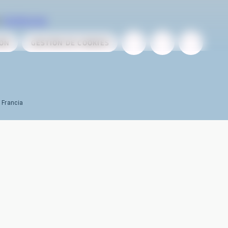
r
AireServices
IÓN
GESTIÓN DE COOKIES
 Francia