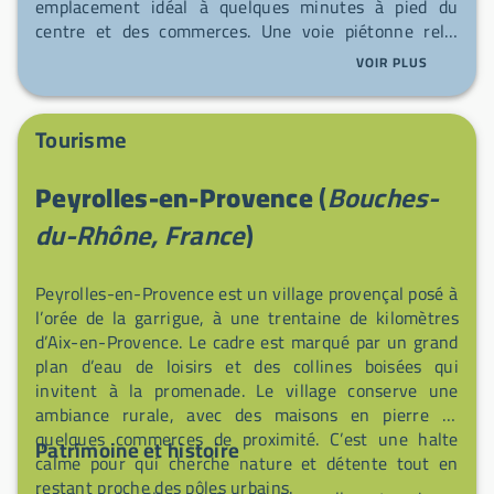
emplacement idéal à quelques minutes à pied du
centre et des commerces. Une voie piétonne relie
l'aire au Lac de Peyrolles en environ 15 minutes,
VOIR PLUS
donnant accès à la base de loisirs (baignade, pêche,
sports nautiques, parcours de santé et zone fitness) ;
un boulodrome se trouve juste à côté. Pour les
Tourisme
randonneurs, le sentier de découverte du Loubatas
propose une boucle d'environ 4,5 km à travers la forêt
Peyrolles-en-Provence
(
Bouches-
provençale. La vie locale est animée : marché le
mercredi sur la place de la Poste, marché de primeurs
du-Rhône, France
)
le samedi dans la rue de l'Horloge, marché des
producteurs le vendredi après-midi au parking des
Peyrolles-en-Provence est un village provençal posé à
Pommiers — souvent accompagnés d'animations
l’orée de la garrigue, à une trentaine de kilomètres
musicales. La commune organise aussi rallyes et
d’Aix-en-Provence. Le cadre est marqué par un grand
expositions de véhicules anciens, marchés aux puces
plan d’eau de loisirs et des collines boisées qui
réguliers et les soirées festives et culturelles des
invitent à la promenade. Le village conserve une
"Nuits du Château".
ambiance rurale, avec des maisons en pierre et
quelques commerces de proximité. C’est une halte
Patrimoine et histoire
calme pour qui cherche nature et détente tout en
restant proche des pôles urbains.