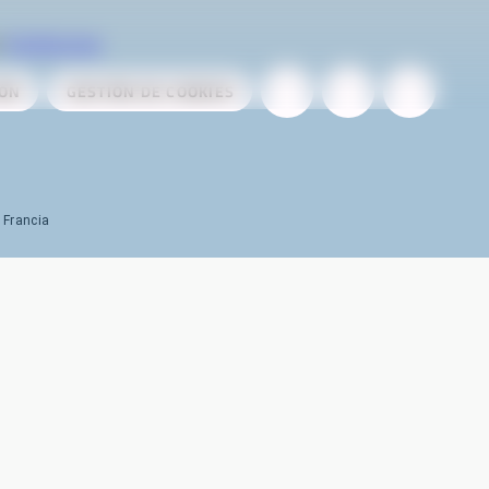
r
AireServices
IÓN
GESTIÓN DE COOKIES
 Francia