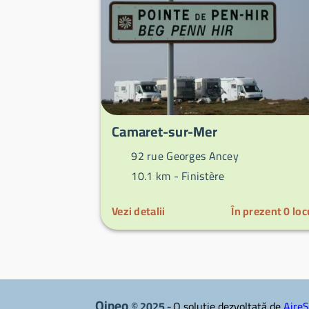
Camaret-sur-Mer
92 rue Georges Ancey
10.1 km -
Finistère
Vezi detalii
În prezent
0
loc
Qipeo
© 2025 -
O soluție dezvoltată de
AireS