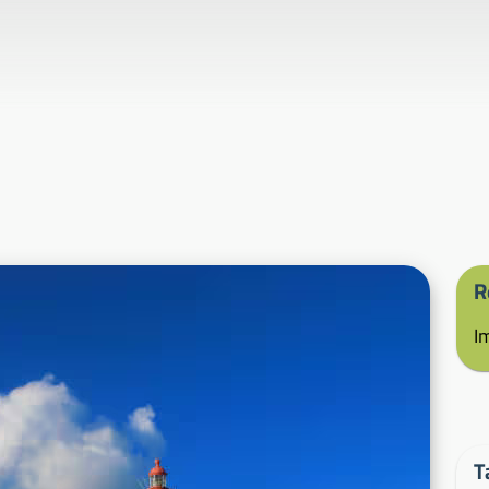
R
I
T