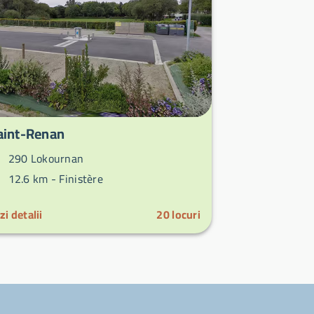
aint-Renan
290 Lokournan
12.6 km -
Finistère
zi detalii
20
locuri