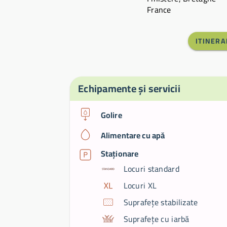
France
ITINERA
Echipamente și servicii
Golire
Alimentare cu apă
Staționare
Locuri standard
Locuri XL
Suprafețe stabilizate
Suprafețe cu iarbă