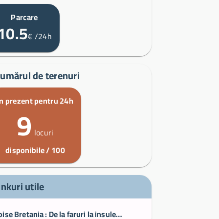
Parcare
10.5
€
/24h
umărul de terenuri
În prezent pentru 24h
9
locuri
disponibile / 100
inkuri utile
Iroise Bretania : De la faruri la insule, Le Conquet Ouessant Portsall