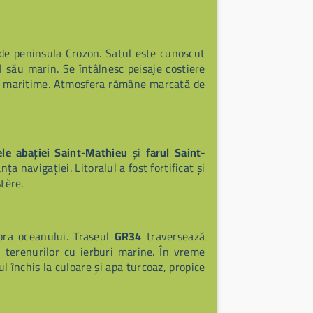
 de peninsula Crozon. Satul este cunoscut
ul său marin. Se întâlnesc peisaje costiere
eci maritime. Atmosfera rămâne marcată de
le abației Saint-Mathieu
și
farul Saint-
a navigației. Litoralul a fost fortificat și
stère.
pra oceanului. Traseul
GR34
traversează
și terenurilor cu ierburi marine. În vreme
 închis la culoare și apa turcoaz, propice