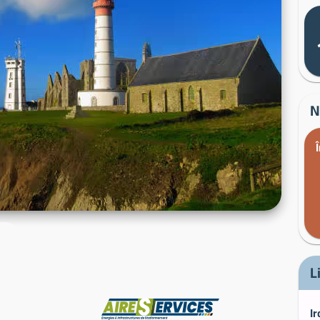
N
L
Producător