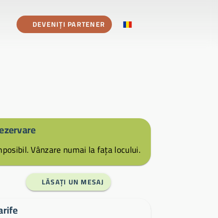
DEVENIȚI PARTENER
ezervare
mposibil. Vânzare numai la fața locului.
LĂSAȚI UN MESAJ
arife