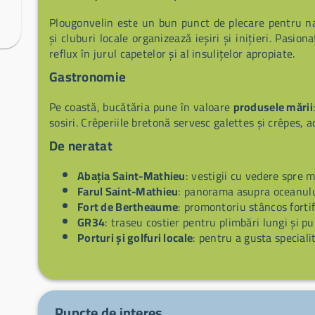
Plougonvelin este un bun punct de plecare pentru nav
și cluburi locale organizează ieșiri și inițieri. Pasion
reflux în jurul capetelor și al insulițelor apropiate.
Gastronomie
Pe coastă, bucătăria pune în valoare
produsele mării
sosiri. Crêperiile bretonă servesc galettes și crêpes, a
De neratat
Abația Saint-Mathieu
: vestigii cu vedere spre m
Farul Saint-Mathieu
: panorama asupra oceanulu
Fort de Bertheaume
: promontoriu stâncos fortifi
GR34
: traseu costier pentru plimbări lungi și p
Porturi și golfuri locale
: pentru a gusta speciali
Puncte de interes