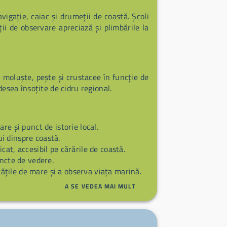
igație, caiac și drumeții de coastă. Școli
ații de observare apreciază și plimbările la
: moluște, pește și crustacee în funcție de
desea însoțite de cidru regional.
are și punct de istorie local.
i dinspre coastă.
cat, accesibil pe cărările de coastă.
uncte de vedere.
tățile de mare și a observa viața marină.
A SE VEDEA MAI MULT