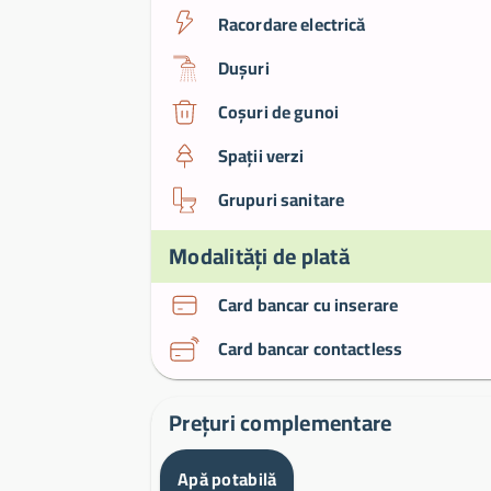
Racordare electrică
Dușuri
Coșuri de gunoi
Spații verzi
Grupuri sanitare
Modalități de plată
Card bancar cu inserare
Card bancar contactless
Prețuri complementare
Apă potabilă