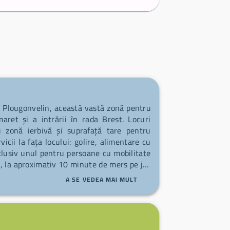
 Plougonvelin, această vastă zonă pentru
ret și a intrării în rada Brest. Locuri
u zonă ierbivă și suprafață tare pentru
vicii la fața locului: golire, alimentare cu
nclusiv unul pentru persoane cu mobilitate
in, la aproximativ 10 minute de mers pe jos
ural și a unui fort costier — un punct de
A SE VEDEA MAI MULT
GR34 și pentru a te bucura de frumoase