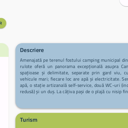
R
Descriere
Amenajată pe terenul fostului camping municipal din
rulote oferă un panorama excepțională asupra Cama
spațioase și delimitate, separate prin gard viu, c
vehicule mari; fiecare loc are apă și electricitate. Ser
apă, o stație artizanală self-service, două WC-uri (i
redusă) și un duș. La câțiva pași de o plajă cu nisip f
de magazine și în imediata apropiere a unui cap nat
plecare ideal pentru drumeții lungi de-a lungul 
plimbări de coastă.
Turism