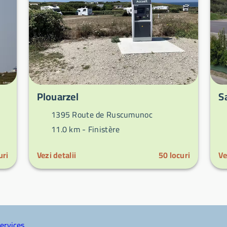
Plouarzel
S
1395 Route de Ruscumunoc
11.0 km -
Finistère
uri
Vezi detalii
50
locuri
Ve
ervices