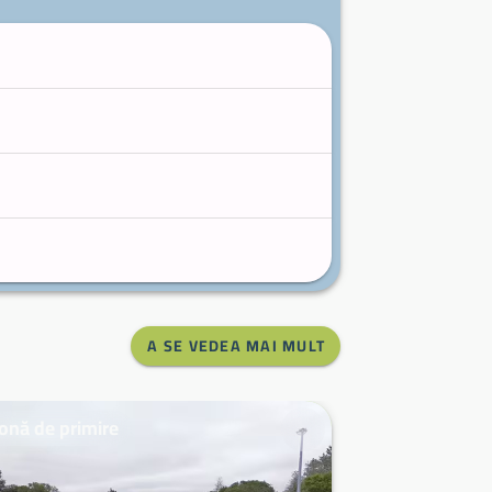
A SE VEDEA MAI MULT
onă de primire