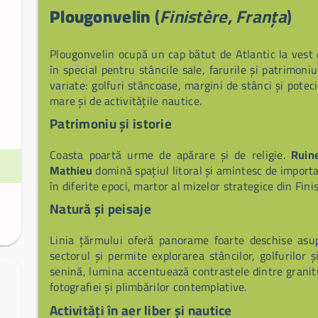
Plougonvelin
(
Finistère, Franța
)
Plougonvelin ocupă un cap bătut de Atlantic la vest
în special pentru stâncile sale, farurile și patrimoni
variate: golfuri stâncoase, margini de stânci și pot
mare și de activitățile nautice.
Patrimoniu și istorie
Coasta poartă urme de apărare și de religie.
Ruine
Mathieu
domină spațiul litoral și amintesc de importanț
în diferite epoci, martor al mizelor strategice din Fini
Natură și peisaje
Linia țărmului oferă panorame foarte deschise asu
sectorul și permite explorarea stâncilor, golfurilor 
senină, lumina accentuează contrastele dintre granitul
fotografiei și plimbărilor contemplative.
Activități în aer liber și nautice