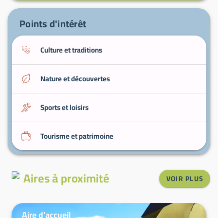
producteurs.
Balades à vélo
— itinéraires tranquilles pour
Points d'intérêt
découvrir la campagne landaise.
Culture et traditions
Nature et découvertes
Sports et loisirs
Tourisme et patrimoine
Aires à proximité
VOIR PLUS
Aire d'accueil