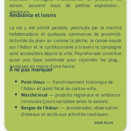
saison, souvent issus de petites exploitations
alentours.
Ambiance et loisirs
La vie y est plutôt paisible, ponctuée par le marché
hebdomadaire et quelques commerces de proximité.
Activités de plein air comme la pêche, le canoë-kayak
sur l'Adour et le cyclotourisme à travers la campagne
sont accessibles depuis la ville. Peyrehorade constitue
aussi une base commode pour rejoindre les plages
landaises en moins d'une heure.
À ne pas manquer
Pont-Vieux
— franchissement historique de
l'Adour et point focal du centre-ville.
Marché local
— produits régionaux et ambiance
conviviale (jours variables selon la saison).
Berges de l'Adour
— promenades, observation
d'oiseaux et accès aux activités nautiques.
Spécialités de la Chalosse
— canard, foie gras
VOIR PLUS
et produits fermiers disponibles chez les