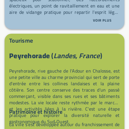
électriques, un point de ravitaillement en eau et une
aire de vidange pratique pour repartir l'esprit léger.
Idéale pour une halte reposante ou un séjour
VOIR PLUS
découverte, elle vous accueille avec simplicité et
convivialité.
Tourisme
Peyrehorade
(
Landes, France
)
Peyrehorade, rive gauche de l'Adour en Chalosse, est
une petite ville au charme provincial qui sert de porte
d'entrée entre les collines landaises et la plaine
côtière. Son centre conserve des traces d'un passé
commerçant, visible dans ses rues et ses bâtiments
modestes. La vie locale reste rythmée par le marché
et les activités liées à la rivière. C'est une étape
Patrimoine et histoire
pratique pour explorer la diversité naturelle et
gastronomique du Sud‑Ouest.
La ville s'est développée autour du franchissement de