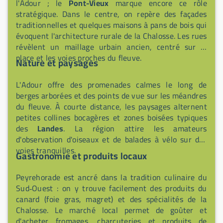
l'Adour ; le
Pont-Vieux
marque encore ce rôle
stratégique. Dans le centre, on repère des façades
traditionnelles et quelques maisons à pans de bois qui
évoquent l'architecture rurale de la Chalosse. Les rues
révèlent un maillage urbain ancien, centré sur la
place et les voies proches du fleuve.
Nature et paysages
L'Adour offre des promenades calmes le long de
berges arborées et des points de vue sur les méandres
du fleuve. À courte distance, les paysages alternent
petites collines bocagères et zones boisées typiques
des
Landes
. La région attire les amateurs
d'observation d'oiseaux et de balades à vélo sur des
voies tranquilles.
Gastronomie et produits locaux
Peyrehorade est ancré dans la tradition culinaire du
Sud‑Ouest : on y trouve facilement des produits du
canard (foie gras, magret) et des spécialités de la
Chalosse. Le marché local permet de goûter et
d'acheter fromages, charcuteries et produits de