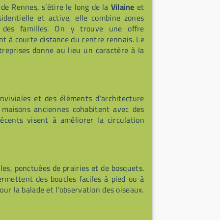
e Rennes, s’étire le long de la
Vilaine
et
ésidentielle et active, elle combine zones
s des familles. On y trouve une offre
nt à courte distance du centre rennais. Le
treprises donne au lieu un caractère à la
viviales et des éléments d’architecture
s maisons anciennes cohabitent avec des
cents visent à améliorer la circulation
es, ponctuées de prairies et de bosquets.
ermettent des boucles faciles à pied ou à
our la balade et l’observation des oiseaux.