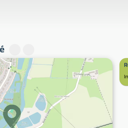
né
R
I