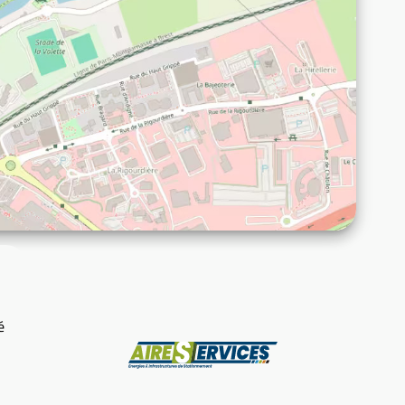
e
é
Fabricant