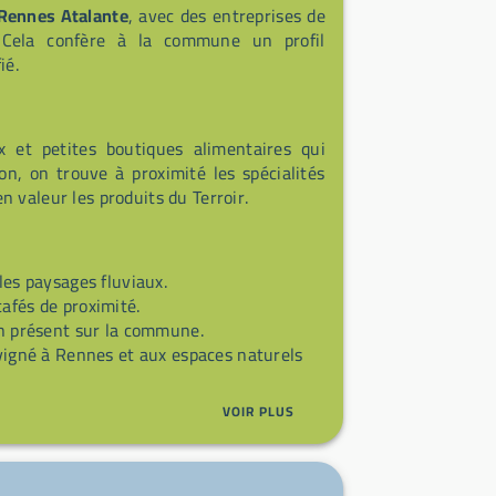
Rennes Atalante
, avec des entreprises de
 Cela confère à la commune un profil
ié.
x et petites boutiques alimentaires qui
on, on trouve à proximité les spécialités
 valeur les produits du Terroir.
les paysages fluviaux.
cafés de proximité.
ion présent sur la commune.
vigné à Rennes et aux espaces naturels
VOIR PLUS