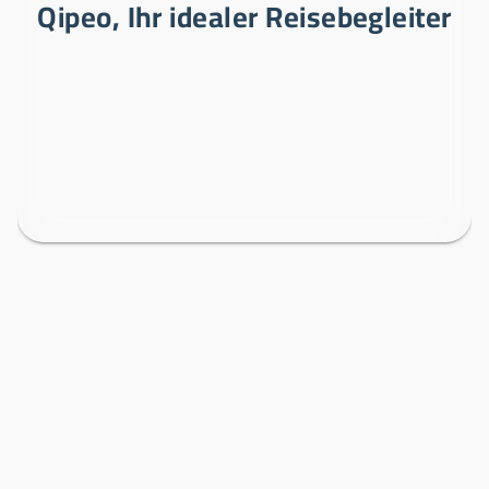
Qipeo, Ihr idealer Reisebegleiter
Qipeo
ist ein Verzeichnis der neuen
Generation für
mobile Touristen
, das an
einem Ort alles zusammenfasst, was Sie
unterwegs brauchen.