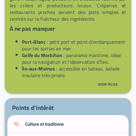
les criées et producteurs locaux. Crêperies et
restaurants proches servent des plats simples et
centrés sur la fraîcheur des ingrédients.
À ne pas manquer
Port-Blanc
: petit port et point d’embarquement
pour les sorties en mer.
Golfe du Morbihan
: panorama maritime, idéal
pour la navigation et l’observation d’îles.
Île-aux-Moines
: accessible en bateau, balade
insulaire très prisée.
Île d’Arz
: autre île du golfe, réputée pour ses
VOIR PLUS
paysages et ses plages.
Vannes
: ville proche offrant musées, remparts
et services complémentaires.
Points d'intérêt
Culture et traditions