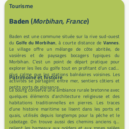
laverie automatique, et souvent un food-truck sur
Tourisme
place pour un repas convivial. Pour les loisirs : terrain
de pétanque, accès direct au sentier côtier, sentiers
Baden
(
Morbihan, France
)
adaptés à la randonnée pédestre et équestre,
activités de voile et pêche à proximité, et un golf à
quelques kilomètres. Commerces et marché
Baden est une commune située sur la rive sud-ouest
hebdomadaire sont facilement accessibles pour faire
du
Golfe du Morbihan
, à courte distance de
Vannes
.
le plein avant vos balades.
Le village offre un mélange de côte abritée, de
vasières et de paysages bocagers typiques du
Morbihan. C’est un point de départ pratique pour
explorer les îles du golfe tout en profitant d’un cadre
plus calme que les stations balnéaires voisines. Les
Patrimoine et histoire
activités se partagent entre mer, sentiers côtiers et
petits ports de plaisance.
Le bourg conserve une ambiance rurale bretonne avec
quelques éléments d’architecture religieuse et des
habitations traditionnelles en pierres. Les traces
d’une histoire maritime se lisent dans les ports et
quais, utilisés depuis longtemps pour la pêche et le
cabotage. On trouve aussi des chemins anciens qui
relient les hameaux aux polders et aux zones salées