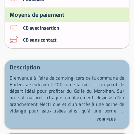
Moyens de paiement
CB avec insertion
CB sans contact
Description
Bienvenue à l'aire de camping-cars de la commune de
Baden, à seulement 200 m de la mer — un point de
départ idéal pour profiter du Golfe du Morbihan. Sur
un sol naturel, chaque emplacement dispose d'un
branchement électrique et d'un accès à une borne de
vidange pour eaux-usées ainsi qu'à une borne de
vidange spécifique pour WC chimiques et à une borne
VOIR PLUS
de remplissage d'eau potable. Vous trouverez des
sanitaires et douches accessibles toute l'année, une