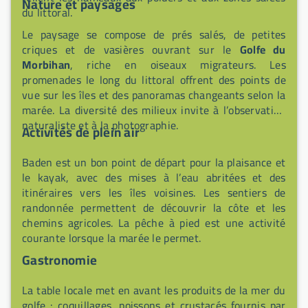
Nature et paysages
du littoral.
Le paysage se compose de prés salés, de petites
criques et de vasières ouvrant sur le
Golfe du
Morbihan
, riche en oiseaux migrateurs. Les
promenades le long du littoral offrent des points de
vue sur les îles et des panoramas changeants selon la
marée. La diversité des milieux invite à l’observation
naturaliste et à la photographie.
Activités de plein air
Baden est un bon point de départ pour la plaisance et
le kayak, avec des mises à l’eau abritées et des
itinéraires vers les îles voisines. Les sentiers de
randonnée permettent de découvrir la côte et les
chemins agricoles. La pêche à pied est une activité
courante lorsque la marée le permet.
Gastronomie
La table locale met en avant les produits de la mer du
golfe : coquillages, poissons et crustacés fournis par