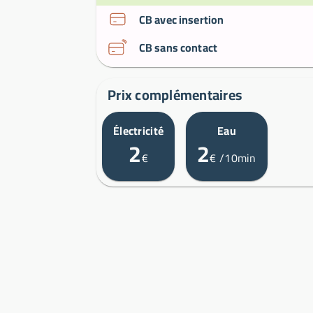
CB avec insertion
CB sans contact
Prix complémentaires
Électricité
Eau
2
2
€
€
/10min