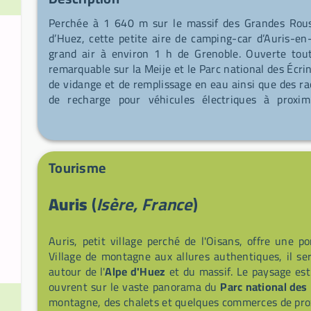
Perchée à 1 640 m sur le massif des Grandes Rous
d’Huez, cette petite aire de camping-car d’Auris-en
grand air à environ 1 h de Grenoble. Ouverte tout
remarquable sur la Meije et le Parc national des Écr
de vidange et de remplissage en eau ainsi que des r
de recharge pour véhicules électriques à proxim
restaurants et une piscine municipale avec espace s
pratique : prévoyez vos courses avant de monter hor
Alerte itinéraire : ne suivez pas le GPS à partir d
pentue), suivez plutôt Le Freney-d’Oisans – Les 2 
Tourisme
gauche direction Auris-en-Oisans.
Auris
(
Isère, France
)
Auris, petit village perché de l'Oisans, offre une p
Village de montagne aux allures authentiques, il ser
autour de l'
Alpe d'Huez
et du massif. Le paysage est
ouvrent sur le vaste panorama du
Parc national des 
montagne, des chalets et quelques commerces de prox