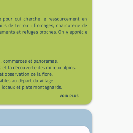
le pour qui cherche le ressourcement en
its de terroir : fromages, charcuterie de
ements et refuges proches. On y apprécie
i, commerces et panoramas.
et la découverte des milieux alpins.
 observation de la flore.
ibles au départ du village.
 locaux et plats montagnards.
VOIR PLUS