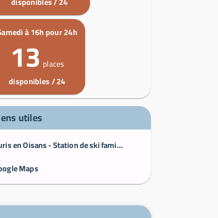
disponibles / 24
Samedi à 16h pour 24h
13
places
disponibles / 24
iens utiles
Auris en Oisans - Station de ski familiale de l’Alpe d’Huez en Isère
oogle Maps