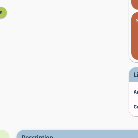
E
L
G
Description