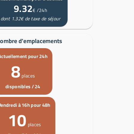
9.32
€
/24h
dont 1.32€ de taxe de séjour
ombre d'emplacements
Actuellement pour 24h
8
places
disponibles / 24
Vendredi à 16h pour 48h
10
places