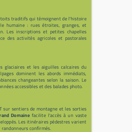
oits traditifs qui témoignent de l'histoire
lle humaine : rues étroites, granges, et
. Les inscriptions et petites chapelles
ce des activités agricoles et pastorales
glaciaires et les aiguilles calcaires du
alpages dominent les abords immédiats,
ambiances changeantes selon la saison. Le
onnées accessibles et des balades photo.
T sur sentiers de montagne et les sorties
Grand Domaine
facilite l'accès à un vaste
eloppés. Les itinéraires pédestres varient
our randonneurs confirmés.