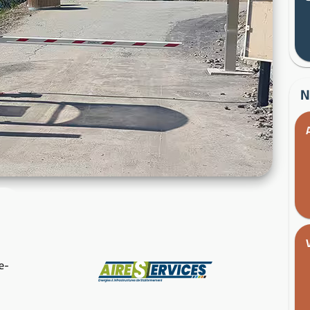
N
e-
Fabricant