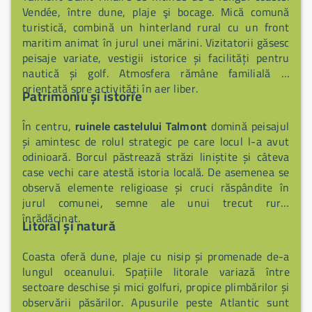
Vendée, între dune, plaje şi bocage. Mică comună
turistică, combină un hinterland rural cu un front
maritim animat în jurul unei mărini. Vizitatorii găsesc
peisaje variate, vestigii istorice și facilități pentru
nautică și golf. Atmosfera rămâne familială și
orientată spre activități în aer liber.
Patrimoniu și istorie
În centru,
ruinele castelului Talmont
domină peisajul
și amintesc de rolul strategic pe care locul l-a avut
odinioară. Borcul păstrează străzi liniștite și câteva
case vechi care atestă istoria locală. De asemenea se
observă elemente religioase și cruci răspândite în
jurul comunei, semne ale unui trecut rural
înrădăcinat.
Litoral și natură
Coasta oferă dune, plaje cu nisip și promenade de-a
lungul oceanului. Spațiile litorale variază între
sectoare deschise și mici golfuri, propice plimbărilor și
observării păsărilor. Apusurile peste Atlantic sunt