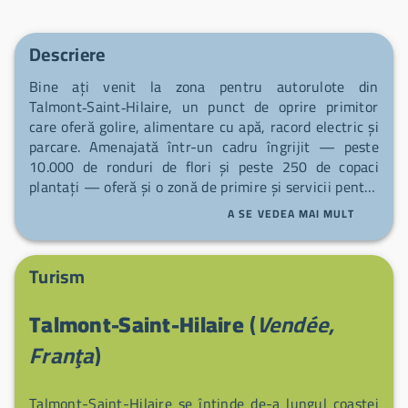
Descriere
Bine ați venit la zona pentru autorulote din
Talmont‑Saint‑Hilaire, un punct de oprire primitor
care oferă golire, alimentare cu apă, racord electric și
parcare. Amenajată într-un cadru îngrijit — peste
10.000 de ronduri de flori și peste 250 de copaci
plantați — oferă și o zonă de primire și servicii pentru
biciclete, cu trotuare și pistă pentru biciclete aduse la
A SE VEDEA MAI MULT
standarde pentru a porni la explorarea împrejurimilor.
Veți fi aproape de pășunile sărate (marais salants) de
La Guittière, zonă protejată îngrijită de sărători și
Turism
bogată în păsări migratoare și specii vegetale rare (sit
Natura 2000). În apropiere, bucurați-vă de 16 km de
Talmont-Saint-Hilaire
(
Vendée,
coastă alternând stânci și pădure, de plaja Veillon, un
loc remarcabil, și de castelul Talmont, Monument
Franţa
)
Istoric animat prin spectacole, ateliere și vizite —
comuna este de asemenea implicată în Operațiunea
Talmont-Saint-Hilaire se întinde de-a lungul coastei
Grand Site pentru valorificarea acestui teritoriu.