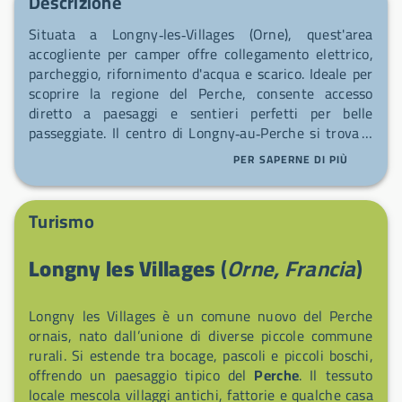
Descrizione
Situata a Longny‑les‑Villages (Orne), quest'area
accogliente per camper offre collegamento elettrico,
parcheggio, rifornimento d'acqua e scarico. Ideale per
scoprire la regione del Perche, consente accesso
diretto a paesaggi e sentieri perfetti per belle
passeggiate. Il centro di Longny‑au‑Perche si trova a
circa 1 km, facilmente raggiungibile a piedi o in
PER SAPERNE DI PIÙ
bicicletta. Si noti che la colonnina di
scarico/riempimento delle acque è posizionata al di
fuori dell'area di parcheggio.
Turismo
Longny les Villages
(
Orne, Francia
)
Longny les Villages è un comune nuovo del Perche
ornais, nato dall’unione di diverse piccole commune
rurali. Si estende tra bocage, pascoli e piccoli boschi,
offrendo un paesaggio tipico del
Perche
. Il tessuto
locale mescola villaggi antichi, fattorie e qualche casa