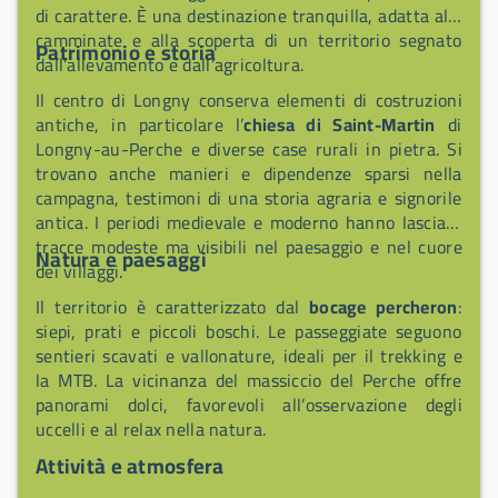
di carattere. È una destinazione tranquilla, adatta alle
camminate e alla scoperta di un territorio segnato
Patrimonio e storia
dall’allevamento e dall’agricoltura.
Il centro di Longny conserva elementi di costruzioni
antiche, in particolare l’
chiesa di Saint-Martin
di
Longny-au-Perche e diverse case rurali in pietra. Si
trovano anche manieri e dipendenze sparsi nella
campagna, testimoni di una storia agraria e signorile
antica. I periodi medievale e moderno hanno lasciato
tracce modeste ma visibili nel paesaggio e nel cuore
Natura e paesaggi
dei villaggi.
Il territorio è caratterizzato dal
bocage percheron
:
siepi, prati e piccoli boschi. Le passeggiate seguono
sentieri scavati e vallonature, ideali per il trekking e
la MTB. La vicinanza del massiccio del Perche offre
panorami dolci, favorevoli all’osservazione degli
uccelli e al relax nella natura.
Attività e atmosfera