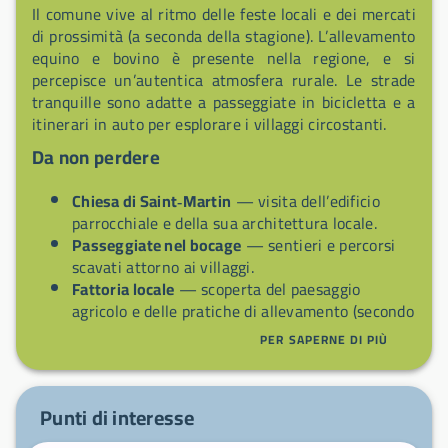
Il comune vive al ritmo delle feste locali e dei mercati
di prossimità (a seconda della stagione). L’allevamento
equino e bovino è presente nella regione, e si
percepisce un’autentica atmosfera rurale. Le strade
tranquille sono adatte a passeggiate in bicicletta e a
itinerari in auto per esplorare i villaggi circostanti.
Da non perdere
Chiesa di Saint‑Martin
— visita dell’edificio
parrocchiale e della sua architettura locale.
Passeggiate nel bocage
— sentieri e percorsi
scavati attorno ai villaggi.
Fattoria locale
— scoperta del paesaggio
agricolo e delle pratiche di allevamento (secondo
apertura).
PER SAPERNE DI PIÙ
Villaggi del Perche
— borghi e case in pietra
disseminati nel comune.
Vicino al Perche
— itinerari per raggiungere più
Punti di interesse
ampiamente il Parc naturel régional du Perche
(da verificare secondo il punto di partenza).