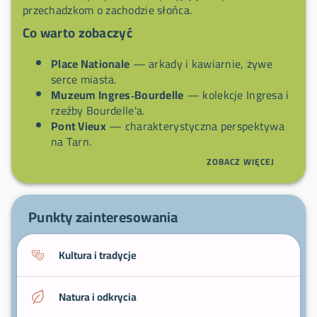
przechadzkom o zachodzie słońca.
Co warto zobaczyć
Place Nationale
— arkady i kawiarnie, żywe
serce miasta.
Muzeum Ingres‑Bourdelle
— kolekcje Ingresa i
rzeźby Bourdelle'a.
Pont Vieux
— charakterystyczna perspektywa
na Tarn.
Katedra Najświętszej Maryi Panny
ZOBACZ WIĘCEJ
Wniebowziętej
— ważne miejsce religijne w
centrum.
Tygodniowy targ
(Place Nationale) — produkty
Punkty zainteresowania
z południowego zachodu i lokalna atmosfera.
Kultura i tradycje
Natura i odkrycia