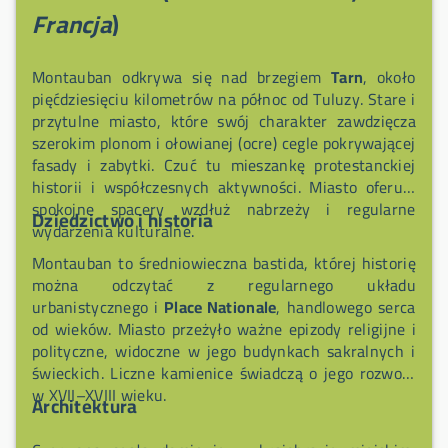
tytoniowych i aptek. Montauban, prefektura
Francja
)
Departamentu Tarn-et-Garonne w Occitanie, „Cité
d’Ingres”, oferuje dodatkowo bogate dziedzictwo i
Montauban odkrywa się nad brzegiem
Tarn
, około
piękne chronione tereny przyrodnicze do zwiedzania.
pięćdziesięciu kilometrów na północ od Tuluzy. Stare i
przytulne miasto, które swój charakter zawdzięcza
szerokim plonom i ołowianej (ocre) cegle pokrywającej
fasady i zabytki. Czuć tu mieszankę protestanckiej
historii i współczesnych aktywności. Miasto oferuje
spokojne spacery wzdłuż nabrzeży i regularne
Dziedzictwo i historia
wydarzenia kulturalne.
Montauban to średniowieczna bastida, której historię
można odczytać z regularnego układu
urbanistycznego i
Place Nationale
, handlowego serca
od wieków. Miasto przeżyło ważne epizody religijne i
polityczne, widoczne w jego budynkach sakralnych i
świeckich. Liczne kamienice świadczą o jego rozwoju
w XVII–XVIII wieku.
Architektura