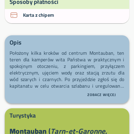
Sposoby płatności
Karta z chipem
Opis
Położony kilka kroków od centrum Montauban, ten
teren dla kamperów wita Państwa w praktycznym i
spokojnym otoczeniu, z parkingiem, przyłączem
elektrycznym, ujęciem wody oraz stacją zrzutu dla
wód szarych i czarnych. Po przyjeździe zgłoś się do
kapitanatu w celu otwarcia szlabanu i uregulowania
opłaty za noc; w razie nieobecności skontaktuj się z
ZOBACZ WIĘCEJ
06 19 73 62 93 lub 05 63 66 78 60, lub napisz na
portcanal@ville-montauban.fr. Zwierzęta domowe są
mile widziane. Korzystaj z tętniących życiem targów
Turystyka
— w środę rano na placu Lalaque (~160 wystawców) i
w sobotę rano na Allées de l’Empereur — oraz z
Montauban
(
Tarn-et-Garonne,
pobliskich piekarni, supermarketów, sklepów