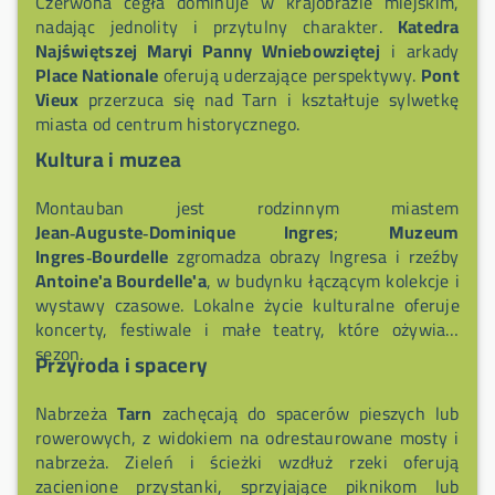
Czerwona cegła dominuje w krajobrazie miejskim,
nadając jednolity i przytulny charakter.
Katedra
Najświętszej Maryi Panny Wniebowziętej
i arkady
Place Nationale
oferują uderzające perspektywy.
Pont
Vieux
przerzuca się nad Tarn i kształtuje sylwetkę
miasta od centrum historycznego.
Kultura i muzea
Montauban jest rodzinnym miastem
Jean‑Auguste‑Dominique Ingres
;
Muzeum
Ingres‑Bourdelle
zgromadza obrazy Ingresa i rzeźby
Antoine'a Bourdelle'a
, w budynku łączącym kolekcje i
wystawy czasowe. Lokalne życie kulturalne oferuje
koncerty, festiwale i małe teatry, które ożywiają
sezon.
Przyroda i spacery
Nabrzeża
Tarn
zachęcają do spacerów pieszych lub
rowerowych, z widokiem na odrestaurowane mosty i
nabrzeża. Zieleń i ścieżki wzdłuż rzeki oferują
zacienione przystanki, sprzyjające piknikom lub