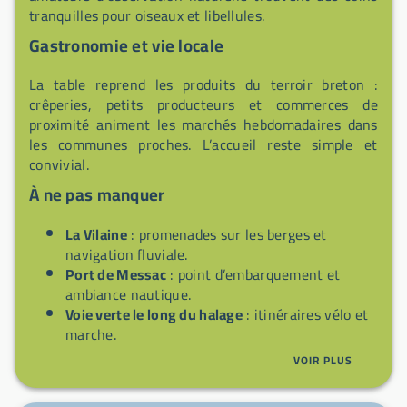
tranquilles pour oiseaux et libellules.
Gastronomie et vie locale
La table reprend les produits du terroir breton :
crêperies, petits producteurs et commerces de
proximité animent les marchés hebdomadaires dans
les communes proches. L’accueil reste simple et
convivial.
À ne pas manquer
La Vilaine
: promenades sur les berges et
navigation fluviale.
Port de Messac
: point d’embarquement et
ambiance nautique.
Voie verte le long du halage
: itinéraires vélo et
marche.
Bourgs historiques
: rues anciennes et
VOIR PLUS
architecture rurale.
Commune nouvelle (1er janvier 2016)
: