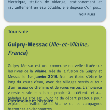
électrique, station de vidange, stationnement et
ravitaillement en eau potable, elle dispose d’un point
de service pratique et d’un accès géré 24h/24 par
VOIR PLUS
automate délivrant un QR code pour entrer/sortir et
garantir votre place au retour — un accès distinct
peut être prévu pour la seule vidange et l’eau. Profitez
Tourisme
de la proximité de la Vilaine, des étangs de Baron et
de Chaumeray, des massifs forestiers (Boeuvres,
Guipry-Messac
(
Ille-et-Vilaine,
Corbinières, Baron) et d’un riche patrimoine (moulins,
viaduc, ponts, sites religieux et ruraux). La commune,
France
)
dynamique côté associatif et municipal, se présente
comme porte d’entrée des terroirs et met en valeur
Guipry-Messac est une commune nouvelle située sur
une thématique « les énergies naturelles » (eau, air,
les rives de la
Vilaine
, née de la fusion de Guipry et
terre, feu) pour inspirer vos balades.
Messac le
1er janvier 2016
. Son territoire s’étire le
long du cours d’eau, avec des villages serrés autour
d’un réseau de chemins et de voies vertes. L’ambiance
y reste rurale et paisible, propice à la détente et aux
balades. Le site est un point de départ pratique pour
Patrimoine et histoire
explorer la vallée de la Vilaine et les campagnes
bretonnes environnantes.