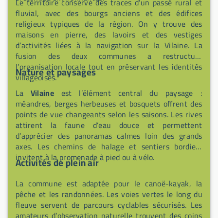
Le territoire conserve des traces d’un passé rural et
fluvial, avec des bourgs anciens et des édifices
religieux typiques de la région. On y trouve des
maisons en pierre, des lavoirs et des vestiges
d’activités liées à la navigation sur la Vilaine. La
fusion des deux communes a restructuré
l’organisation locale tout en préservant les identités
Nature et paysages
villageoises.
La
Vilaine
est l’élément central du paysage :
méandres, berges herbeuses et bosquets offrent des
points de vue changeants selon les saisons. Les rives
attirent la faune d’eau douce et permettent
d’apprécier des panoramas calmes loin des grands
axes. Les chemins de halage et sentiers bordiers
invitent à la promenade à pied ou à vélo.
Activités de plein air
La commune est adaptée pour le canoë-kayak, la
pêche et les randonnées. Les voies vertes le long du
fleuve servent de parcours cyclables sécurisés. Les
amateurs d’observation naturelle trouvent des coins