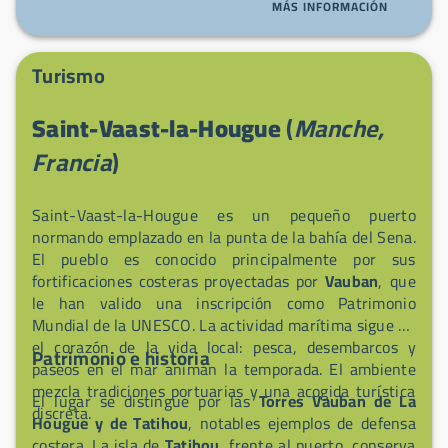
MÁS INFORMACIÓN
ofrece acceso directo al GR223 para sus paseos y se
encuentra a un paso del mercado semanal del sábado
por la mañana en el puerto, perfecto para sumergirse
Turismo
en la auténtica atmósfera marítima. Paseando,
recuerde las fortificaciones imaginadas por Vauban y
Saint-Vaast-la-Hougue
(
Manche,
la rada, largamente reputada por su seguridad — un
entorno cargado de historia para su estancia.
Francia
)
Saint-Vaast-la-Hougue es un pequeño puerto
normando emplazado en la punta de la bahía del Sena.
El pueblo es conocido principalmente por sus
fortificaciones costeras proyectadas por
Vauban
, que
le han valido una inscripción como Patrimonio
Mundial de la UNESCO. La actividad marítima sigue en
el corazón de la vida local: pesca, desembarcos y
Patrimonio e historia
paseos en el mar animan la temporada. El ambiente
mezcla tradiciones portuarias y una acogida turística
El lugar se distingue por las
Torres Vauban de La
discreta.
Hougue y de Tatihou
, notables ejemplos de defensa
costera. La isla de
Tatihou
, frente al puerto, conserva