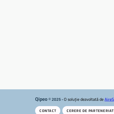
Qipeo
© 2025 -
O soluție dezvoltată de
AireS
CONTACT
CERERE DE PARTENERIAT