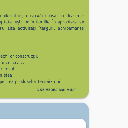
ike‑ului şi observării păsărilor. Traseele
ate ieşirilor în familie. În apropiere, se
 alte activităţi (târguri, echipamente
vechilor construcţii.
torice locale.
 din sat.
niştea.
perirea produselor terroir-ului.
A SE VEDEA MAI MULT