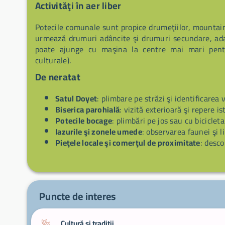
Activităţi în aer liber
Potecile comunale sunt propice drumeţiilor, mountain b
urmează drumuri adâncite şi drumuri secundare, adapt
poate ajunge cu maşina la centre mai mari pentru
culturale).
De neratat
Satul Doyet
: plimbare pe străzi şi identificarea 
Biserica parohială
: vizită exterioară şi repere is
Potecile bocage
: plimbări pe jos sau cu bicicleta
Iazurile şi zonele umede
: observarea faunei şi li
Pieţele locale şi comerţul de proximitate
: desco
Puncte de interes
Cultură și tradiții