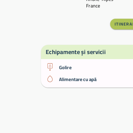
France
ITINERA
Echipamente și servicii
Golire
Alimentare cu apă