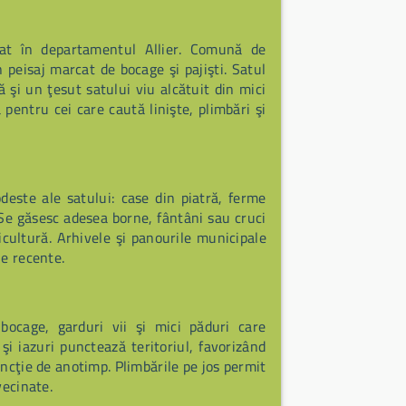
uat în departamentul Allier. Comună de
 peisaj marcat de bocage şi pajişti. Satul
 şi un ţesut satului viu alcătuit din mici
ă pentru cei care caută linişte, plimbări şi
deste ale satului: case din piatră, ferme
 Se găsesc adesea borne, fântâni sau cruci
icultură. Arhivele şi panourile municipale
le recente.
bocage, garduri vii şi mici păduri care
şi iazuri punctează teritoriul, favorizând
ncţie de anotimp. Plimbările pe jos permit
vecinate.