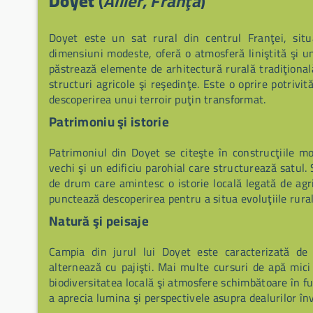
Doyet
(
Allier, Franţa
)
Doyet este un sat rural din centrul Franţei, sit
dimensiuni modeste, oferă o atmosferă liniştită şi un
păstrează elemente de arhitectură rurală tradiţională
structuri agricole şi reşedinţe. Este o oprire potrivit
descoperirea unui terroir puţin transformat.
Patrimoniu şi istorie
Patrimoniul din Doyet se citeşte în construcţiile mo
vechi şi un edificiu parohial care structurează satul.
de drum care amintesc o istorie locală legată de agr
punctează descoperirea pentru a situa evoluţiile rura
Natură şi peisaje
Campia din jurul lui Doyet este caracterizată de 
alternează cu pajişti. Mai multe cursuri de apă mici 
biodiversitatea locală şi atmosfere schimbătoare în fu
a aprecia lumina şi perspectivele asupra dealurilor în