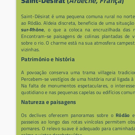
Saint-Désirat
(
Ardèche, França
)
Saint-Désirat é uma pequena comuna rural no norte 
ao Ródão. Aldeia discreta, beneficia de uma situaçã
sur-Rhône
, o que a coloca na encruzilhada das r
Encontram-se paisagens de colinas plantadas de v
sobre o rio. O charme está na sua atmosfera campestr
vizinhas.
Património e história
A povoação conserva uma trama villageia tradici
Percebem-se vestígios de uma história rural ligada à 
Na falta de monumentos espetaculares, o interess
quotidiano e nas pequenas capelas ou edifícios comun
Natureza e paisagens
Os declives oferecem panoramas sobre o
Ródão
e 
passeios ao longo das rotas vinícolas permitem ob
pomares. O relevo suave é adequado para caminhadas