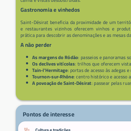
calma e vistas desobstruídas.
Gastronomia e vinhedos
Saint-Désirat beneficia da proximidade de um territ
e restaurantes vizinhos oferecem vinhos e produt
prática para descobrir as denominações e as mesas da
A não perder
As margens do Ródão
: passeios e panoramas so
Os declives vitícolas
: trilhos que oferecem vist
Tain-l'Hermitage
: portas de acesso às adegas e
Tournon-sur-Rhône
: centro histórico e acesso
A povoação de Saint-Désirat
: passear pelas ruas
Pontos de interesse
Cultura e tradições