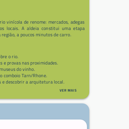
ório vinícola de renome: mercados, adegas
os locais. A aldeia constitui uma etapa
 região, a poucos minutos de carro.
bre o rio.
as e provas nas proximidades.
 museus do vinho.
 ao comboio Tarn/Rhone.
 e descobrir a arquitetura local.
VER MAIS