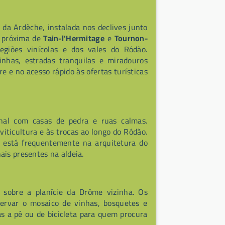
da Ardèche, instalada nos declives junto
o próxima de
Tain-l'Hermitage
e
Tournon-
egiões vinícolas e dos vales do Ródão.
inhas, estradas tranquilas e miradouros
e e no acesso rápido às ofertas turísticas
onal com casas de pedra e ruas calmas.
viticultura e às trocas ao longo do Ródão.
e está frequentemente na arquitetura do
ais presentes na aldeia.
sobre a planície da Drôme vizinha. Os
servar o mosaico de vinhas, bosquetes e
 a pé ou de bicicleta para quem procura