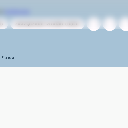
zez
AireServices
WO
ZARZĄDZANIE PLIKAMI COOKIE
, Francja