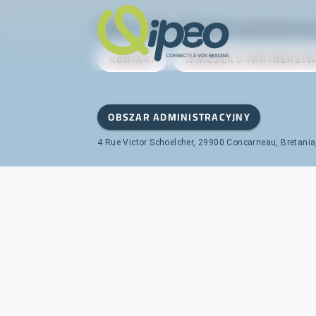
Qipeo
© 2025 -
Rozwiązanie opracowane pr
KONTAKT
WNIOSEK O PARTNERST
OBSZAR ADMINISTRACYJNY
4 Rue Victor Schoelcher, 29900 Concarneau, Bretania