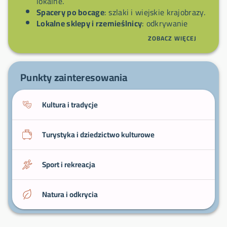
lokalne.
Spacery po bocage
: szlaki i wiejskie krajobrazy.
Lokalne sklepy i rzemieślnicy
: odkrywanie
produktów regionalnych.
ZOBACZ WIĘCEJ
Wyprawy w kierunku pobliskich wzniesień
:
jednodniowe wycieczki wokół miasta.
Punkty zainteresowania
Kultura i tradycje
Turystyka i dziedzictwo kulturowe
Sport i rekreacja
Natura i odkrycia