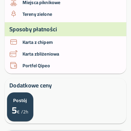
Miejsca piknikowe
Tereny zielone
Sposoby płatności
Karta z chipem
Karta zbliżeniowa
Portfel Qipeo
Dodatkowe ceny
Postój
5
€
/2h