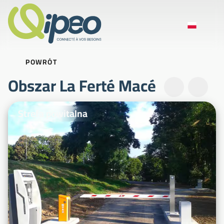
POWRÓT
Obszar La Ferté Macé
Zdjęcia ilustracyjne
Strefa powitalna