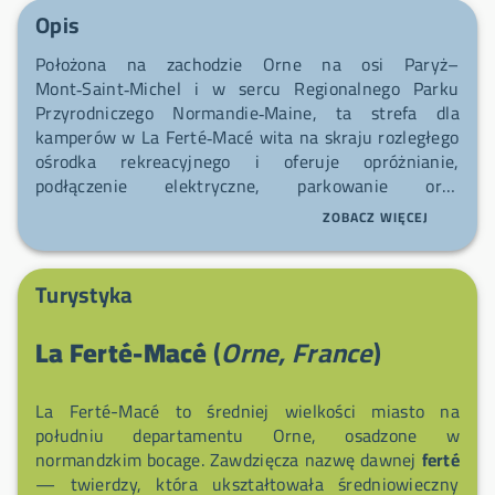
Opis
Położona na zachodzie Orne na osi Paryż–
Mont‑Saint‑Michel i w sercu Regionalnego Parku
Przyrodniczego Normandie‑Maine, ta strefa dla
kamperów w La Ferté‑Macé wita na skraju rozległego
ośrodka rekreacyjnego i oferuje opróżnianie,
podłączenie elektryczne, parkowanie oraz
zaopatrzenie w wodę. Masz całoroczny, swobodny
ZOBACZ WIĘCEJ
dostęp do zbiornika wodnego (ośrodek rekreacyjny 65
ha, w tym 28 ha wody) oraz ścieżkę spacerową
okrążającą jezioro na około 2,4 km. W sezonie
Turystyka
(kwiecień‑październik) czeka wiele atrakcji: rosalie,
kajaki, rowerki wodne, mini‑golf, łucznictwo,
La Ferté-Macé
(
Orne, France
)
wspinaczka, wędkarstwo i więcej; letnie kąpiele są
nadzorowane, z plażą i placami zabaw dla dzieci. Po
spacerach odkryj Muzeum Zabawek, kościół
La Ferté-Macé to średniej wielkości miasto na
Notre‑Dame (zwiedzanie z przewodnikiem, wieże
południu departamentu Orne, osadzone w
dzwonnicze na 60 m) i skorzystaj z cotygodniowych
normandzkim bocage. Zawdzięcza nazwę dawnej
ferté
targów w okolicy (La Ferté‑Macé czwartek, Couterne
— twierdzy, która ukształtowała średniowieczny