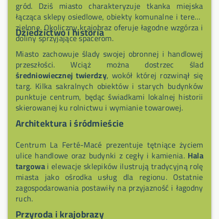
wtorek, Bagnoles‑de‑l’Orne sobota).
gród. Dziś miasto charakteryzuje tkanka miejska
łącząca sklepy osiedlowe, obiekty komunalne i tereny
zielone. Okoliczny krajobraz oferuje łagodne wzgórza i
Dziedzictwo i historia
doliny sprzyjające spacerom.
Miasto zachowuje ślady swojej obronnej i handlowej
przeszłości. Wciąż można dostrzec ślad
średniowiecznej twierdzy
, wokół której rozwinął się
targ. Kilka sakralnych obiektów i starych budynków
punktuje centrum, będąc świadkami lokalnej historii
skierowanej ku rolnictwu i wymianie towarowej.
Architektura i śródmieście
Centrum La Ferté-Macé prezentuje tętniące życiem
ulice handlowe oraz budynki z cegły i kamienia.
Hala
targowa
i elewacje sklepików ilustrują tradycyjną rolę
miasta jako ośrodka usług dla regionu. Ostatnie
zagospodarowania postawiły na przyjazność i łagodny
ruch.
Przyroda i krajobrazy