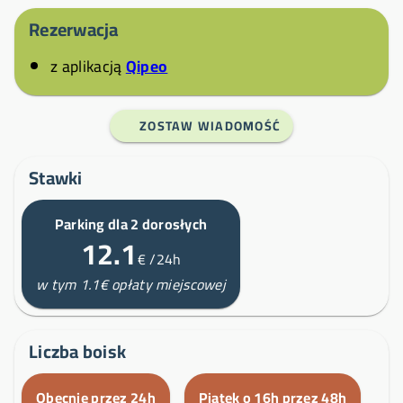
Rezerwacja
z aplikacją
Qipeo
ZOSTAW WIADOMOŚĆ
Stawki
Parking dla 2 dorosłych
12.1
€
/24h
w tym 1.1€ opłaty miejscowej
Liczba boisk
Obecnie przez 24h
Piątek o 16h przez 48h