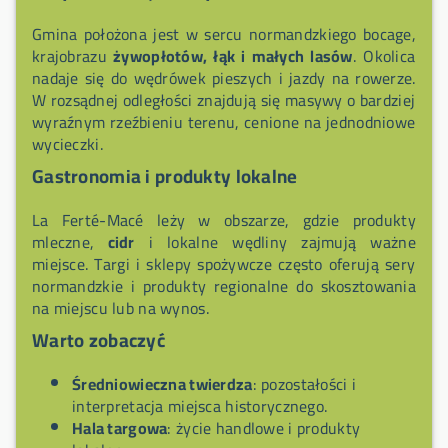
Gmina położona jest w sercu normandzkiego bocage,
krajobrazu
żywopłotów, łąk i małych lasów
. Okolica
nadaje się do wędrówek pieszych i jazdy na rowerze.
W rozsądnej odległości znajdują się masywy o bardziej
wyraźnym rzeźbieniu terenu, cenione na jednodniowe
wycieczki.
Gastronomia i produkty lokalne
La Ferté-Macé leży w obszarze, gdzie produkty
mleczne,
cidr
i lokalne wędliny zajmują ważne
miejsce. Targi i sklepy spożywcze często oferują sery
normandzkie i produkty regionalne do skosztowania
na miejscu lub na wynos.
Warto zobaczyć
Średniowieczna twierdza
: pozostałości i
interpretacja miejsca historycznego.
Hala targowa
: życie handlowe i produkty