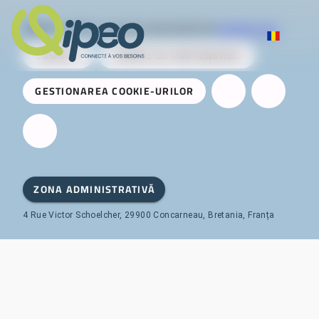
Qipeo
© 2025 -
O soluție dezvoltată de
AireServices
CONTACT
CERERE DE PARTENERIAT
GESTIONAREA COOKIE-URILOR
ZONA ADMINISTRATIVĂ
4 Rue Victor Schoelcher, 29900 Concarneau, Bretania, Franța