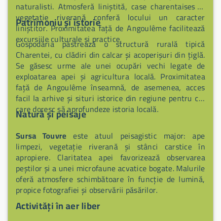
naturalisti. Atmosferă liniștită, case charentaises și
vegetație riverană conferă locului un caracter
Patrimoniu și istorie
liniștitor. Proximitatea față de Angoulême facilitează
excursiile culturale și practice.
Gospodăria păstrează o structură rurală tipică
Charentei, cu clădiri din calcar și acoperișuri din țiglă.
Se găsesc urme ale unei ocupări vechi legate de
exploatarea apei și agricultura locală. Proximitatea
față de Angoulême înseamnă, de asemenea, acces
facil la arhive și situri istorice din regiune pentru cei
care doresc să aprofundeze istoria locală.
Natură și peisaje
Sursa Touvre
este atuul peisagistic major: ape
limpezi, vegetație riverană și stânci carstice în
apropiere. Claritatea apei favorizează observarea
peștilor și a unei microfaune acvatice bogate. Malurile
oferă atmosfere schimbătoare în funcție de lumină,
propice fotografiei și observării păsărilor.
Activități în aer liber