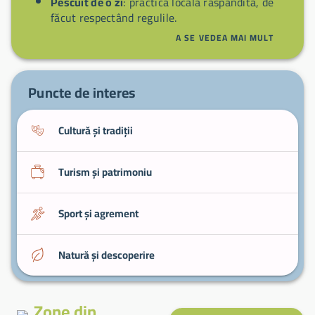
Pescuit de o zi
: practică locală răspândită, de
făcut respectând regulile.
Angoulême
: vizită scurtă pentru benzi
A SE VEDEA MAI MULT
desenate, ziduri și muzeele din apropiere.
Degustare de produse charentaises
: piețe și
mese pentru a gusta brânzeturi și spirtoase
Puncte de interes
regionale.
Cultură și tradiții
Turism și patrimoniu
Sport și agrement
Natură și descoperire
Zone din