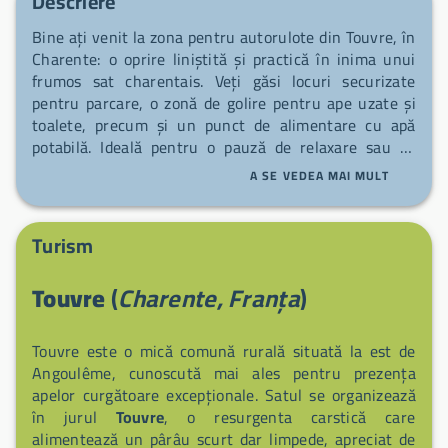
Descriere
Bine ați venit la zona pentru autorulote din Touvre, în
Charente: o oprire liniștită și practică în inima unui
frumos sat charentais. Veți găsi locuri securizate
pentru parcare, o zonă de golire pentru ape uzate și
toalete, precum și un punct de alimentare cu apă
potabilă. Ideală pentru o pauză de relaxare sau ca
punct de plecare către malurile Touvre și satele
A SE VEDEA MAI MULT
învecinate, zona vă întâmpină călduros pentru a relua
drumul cu sufletul ușor.
Turism
Touvre
(
Charente, Franța
)
Touvre este o mică comună rurală situată la est de
Angoulême, cunoscută mai ales pentru prezența
apelor curgătoare excepționale. Satul se organizează
în jurul
Touvre
, o resurgenta carstică care
alimentează un pârâu scurt dar limpede, apreciat de