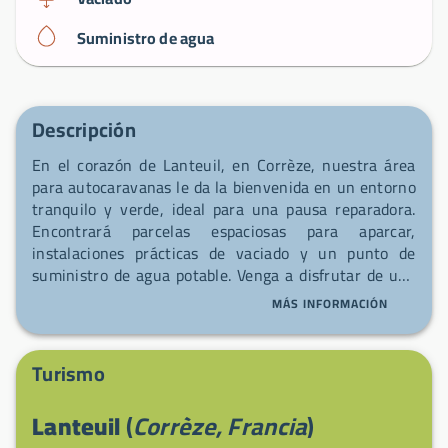
Suministro de agua
Descripción
En el corazón de Lanteuil, en Corrèze, nuestra área
para autocaravanas le da la bienvenida en un entorno
tranquilo y verde, ideal para una pausa reparadora.
Encontrará parcelas espaciosas para aparcar,
instalaciones prácticas de vaciado y un punto de
suministro de agua potable. Venga a disfrutar de una
parada sencilla y acogedora para retomar la ruta con
MÁS INFORMACIÓN
la mente tranquila.
Turismo
Lanteuil
(
Corrèze, Francia
)