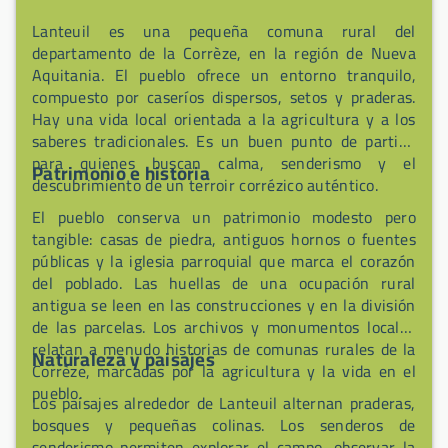
Lanteuil es una pequeña comuna rural del
departamento de la Corrèze, en la región de Nueva
Aquitania. El pueblo ofrece un entorno tranquilo,
compuesto por caseríos dispersos, setos y praderas.
Hay una vida local orientada a la agricultura y a los
saberes tradicionales. Es un buen punto de partida
para quienes buscan calma, senderismo y el
Patrimonio e historia
descubrimiento de un terroir corrézico auténtico.
El pueblo conserva un patrimonio modesto pero
tangible: casas de piedra, antiguos hornos o fuentes
públicas y la iglesia parroquial que marca el corazón
del poblado. Las huellas de una ocupación rural
antigua se leen en las construcciones y en la división
de las parcelas. Los archivos y monumentos locales
relatan a menudo historias de comunas rurales de la
Naturaleza y paisajes
Corrèze, marcadas por la agricultura y la vida en el
pueblo.
Los paisajes alrededor de Lanteuil alternan praderas,
bosques y pequeñas colinas. Los senderos de
senderismo permiten explorar el campo, observar la