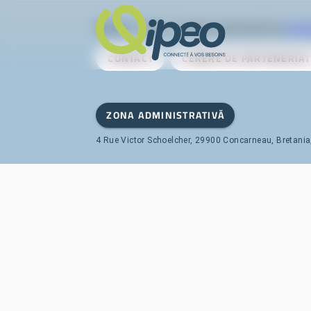
Qipeo
© 2025 -
O soluție dezvoltată de
AireS
CONTACT
CERERE DE PARTENERIAT
ZONA ADMINISTRATIVĂ
4 Rue Victor Schoelcher, 29900 Concarneau, Bretania