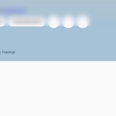
or
AireServices
K
COOKIEBEHEER
 Frankrijk