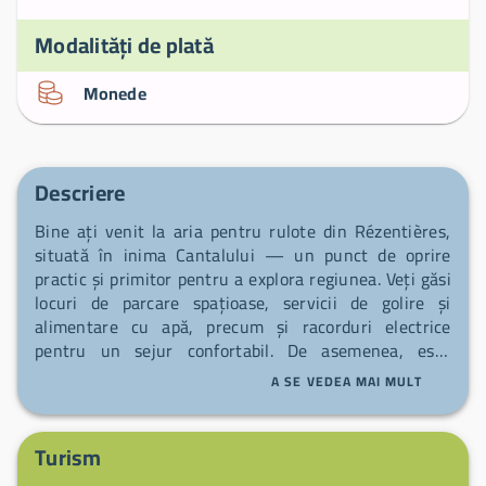
Modalități de plată
Monede
Descriere
Bine ați venit la aria pentru rulote din Rézentières,
situată în inima Cantalului — un punct de oprire
practic și primitor pentru a explora regiunea. Veți găsi
locuri de parcare spațioase, servicii de golire și
alimentare cu apă, precum și racorduri electrice
pentru un sejur confortabil. De asemenea, este
disponibil un punct de umflare pentru a vă verifica
A SE VEDEA MAI MULT
anvelopele înainte de a porni la drum. Echipa locală vă
întâmpină cu un zâmbet și sfaturi bune pentru a vă
bucura pe deplin de împrejurimi.
Turism