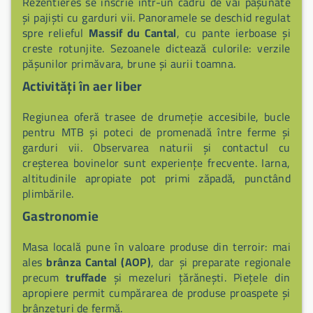
Rézentières se înscrie într-un cadru de văi pășunate
și pajiști cu garduri vii. Panoramele se deschid regulat
spre relieful
Massif du Cantal
, cu pante ierboase și
creste rotunjite. Sezoanele dictează culorile: verzile
pășunilor primăvara, brune și aurii toamna.
Activități în aer liber
Regiunea oferă trasee de drumeție accesibile, bucle
pentru MTB și poteci de promenadă între ferme și
garduri vii. Observarea naturii și contactul cu
creșterea bovinelor sunt experiențe frecvente. Iarna,
altitudinile apropiate pot primi zăpadă, punctând
plimbările.
Gastronomie
Masa locală pune în valoare produse din terroir: mai
ales
brânza Cantal (AOP)
, dar și preparate regionale
precum
truffade
și mezeluri țărănești. Piețele din
apropiere permit cumpărarea de produse proaspete și
brânzeturi de fermă.