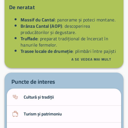
De neratat
Massif du Cantal
: panorame și poteci montane.
Brânza Cantal (AOP)
: descoperirea
producătorilor și degustare.
Truffade
: preparat tradițional de încercat în
hanurile fermelor.
Trasee locale de drumeție
: plimbări între pajiști
și sate.
A SE VEDEA MAI MULT
Sate vecine
: opriri pentru servicii, piețe și
cafenele rurale.
Puncte de interes
Cultură și tradiții
Turism și patrimoniu