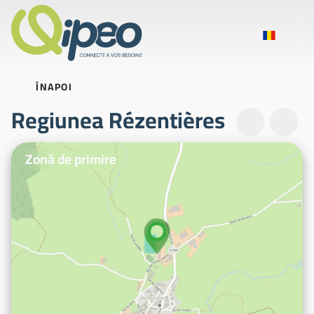
ÎNAPOI
Regiunea Rézentières
Fotografii ilustrative
Zonă de primire