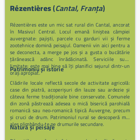
Rézentières
(
Cantal, Franța
)
Rézentières este un mic sat rural din Cantal, ancorat
în Masivul Central. Locul emană liniștea câmpiei
auvergnate: pajiști, parcele cu garduri vii și ferme
zootehnice domină peisajul. Oamenii vin aici pentru a
se deconecta, a merge pe jos și a gusta o bucătărie
țărănească adânc înrădăcinată. Serviciile sunt
limitate; este mai bine să îți planifici sejurul dintr-un
Patrimoniu și istorie
oraș apropiat.
Clădirile locale reflectă secole de activitate agricolă:
case din piatră, acoperișuri din lauze sau ardezie și
câteva ferme tradiționale bine conservate. Comunele
din zonă păstrează adesea o mică biserică parohială
romanică sau neo‑romanică tipică Auvergne, precum
și cruci de drum. Patrimoniul rural se descoperă mai
ales plimbându‑te pe drumurile secundare.
Natură și peisaje