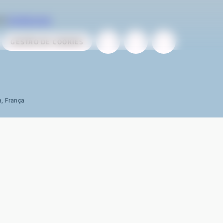
ela
AireServices
GESTÃO DE COOKIES
a, França