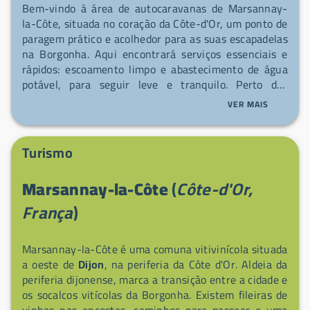
Bem-vindo à área de autocaravanas de Marsannay-
la-Côte, situada no coração da Côte-d'Or, um ponto de
paragem prático e acolhedor para as suas escapadelas
na Borgonha. Aqui encontrará serviços essenciais e
rápidos: escoamento limpo e abastecimento de água
potável, para seguir leve e tranquilo. Perto dos
vinhedos e do comércio local, é uma paragem simples
VER MAIS
e acolhedora para recarregar energias e continuar a
viagem.
Turismo
Marsannay-la-Côte
(
Côte-d'Or,
França
)
Marsannay-la-Côte é uma comuna vitivinícola situada
a oeste de
Dijon
, na periferia da Côte d'Or. Aldeia da
periferia dijonense, marca a transição entre a cidade e
os socalcos vitícolas da Borgonha. Existem fileiras de
vinhas nas encostas, caminhos para passear e uma