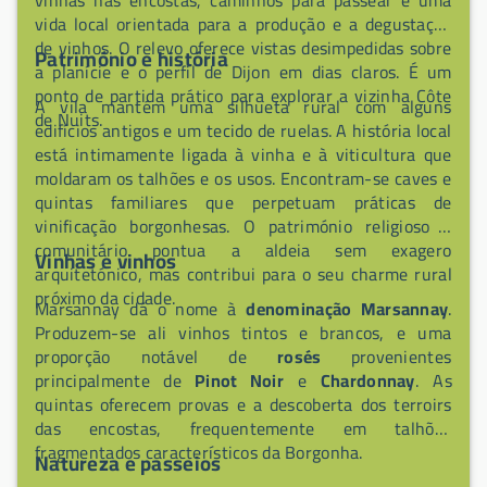
vida local orientada para a produção e a degustação
de vinhos. O relevo oferece vistas desimpedidas sobre
Património e história
a planície e o perfil de Dijon em dias claros. É um
ponto de partida prático para explorar a vizinha Côte
A vila mantém uma silhueta rural com alguns
de Nuits.
edifícios antigos e um tecido de ruelas. A história local
está intimamente ligada à vinha e à viticultura que
moldaram os talhões e os usos. Encontram-se caves e
quintas familiares que perpetuam práticas de
vinificação borgonhesas. O património religioso e
comunitário pontua a aldeia sem exagero
Vinhas e vinhos
arquitetónico, mas contribui para o seu charme rural
próximo da cidade.
Marsannay dá o nome à
denominação Marsannay
.
Produzem-se ali vinhos tintos e brancos, e uma
proporção notável de
rosés
provenientes
principalmente de
Pinot Noir
e
Chardonnay
. As
quintas oferecem provas e a descoberta dos terroirs
das encostas, frequentemente em talhões
fragmentados característicos da Borgonha.
Natureza e passeios