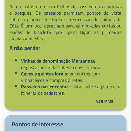
As encostas oferecem trilhos de passeio entre vinhas
e bosques. Os passeios permitem pontos de vista
sobre a planície de Dijon e a sucessão de colinas da
Côte. É um local apreciado para caminhadas curtas ou
saídas de bicicleta que ligam Dijon às primeiras
aldeias vinícolas.
A não perder
Vinhas da denominação Marsannay
:
degustações e descoberta dos terroirs.
Caves e quintas locais
: encontros com
vinhateiros e compras diretas.
Passeios nas encostas
: vistas sobre a planície e
itinerários pedestres.
Proximidade de Dijon
: excursões culturais e
VER MAIS
logística facilitada a partir da cidade.
Pontos de interesse