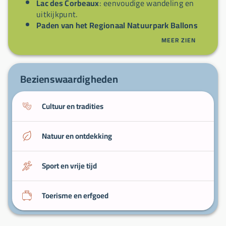
Lac des Corbeaux
: eenvoudige wandeling en
uitkijkpunt.
Paden van het Regionaal Natuurpark Ballons
des Vosges
: bewegwijzerde routes.
MEER ZIEN
Lokale boerderijrestaurants
: ontdekking van
streekproducten.
Bezienswaardigheden
Cultuur en tradities
Natuur en ontdekking
Sport en vrije tijd
Toerisme en erfgoed