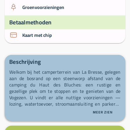
Groenvoorzieningen
Betaalmethoden
Kaart met chip
Beschrijving
Welkom bij het camperterrein van La Bresse, gelegen
aan de bosrand op een steenworp afstand van de
camping du Haut des Bluches: een rustige en
gezellige plek om te stoppen en te genieten van de
Vogezen. U vindt er alle nuttige voorzieningen —
lozing, watertoevoer, stroomaansluiting en parkeren
— met een servicepunt dat vanuit elke
MEER ZIEN
ontvangstformule toegankelijk is. Er worden drie
formules aangeboden: een verharde gestabiliseerde
binnenplaats met gras, een buitenplaats tegenover de