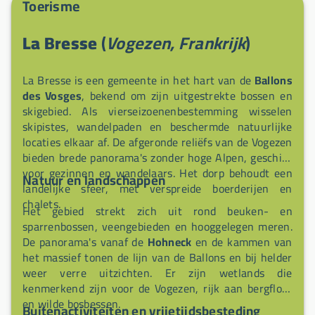
Toerisme
receptie (zonder reservering) en plaatsen op
grasgrond binnen de camping met royale afmetingen.
La Bresse
(
Vogezen, Frankrijk
)
Het loosstation, stroomopwaarts van de
parkeergelegenheid gelegen (afstand ter plaatse
aangegeven), biedt ook tijdelijke stroomblokken voor
La Bresse is een gemeente in het hart van de
Ballons
passanten (bijv. 10 minuten, 1 uur). Camperaars
des Vosges
, bekend om zijn uitgestrekte bossen en
hebben toegang tot de verwarmde sanitaire
skigebied. Als vierseizoenenbestemming wisselen
voorzieningen van de camping en kunnen
skipistes, wandelpaden en beschermde natuurlijke
gebruikmaken van de diensten van de site: bar,
locaties elkaar af. De afgeronde reliëfs van de Vogezen
broodbezorging op bestelling, restaurant afhankelijk
bieden brede panorama's zonder hoge Alpen, geschikt
van het seizoen, speelkamer en wasserette.
voor gezinnen en wandelaars. Het dorp behoudt een
Natuur en landschappen
landelijke sfeer, met verspreide boerderijen en
chalets.
Het gebied strekt zich uit rond beuken- en
sparrenbossen, veengebieden en hooggelegen meren.
De panorama's vanaf de
Hohneck
en de kammen van
het massief tonen de lijn van de Ballons en bij helder
weer verre uitzichten. Er zijn wetlands die
kenmerkend zijn voor de Vogezen, rijk aan bergflora
en wilde bosbessen.
Buitenactiviteiten en vrijetijdsbesteding