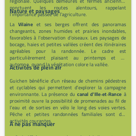
régionale. Quelques demeures et fermes anciennes
ponctuent les routes alentours, rappelant
Nature et paysages
l’importance passée de l’agriculture.
La
Vilaine
et ses berges offrent des panoramas
changeants, zones humides et prairies inondables,
favorables à l’observation d’oiseaux. Les paysages de
bocage, haies et petites vallées créent des itinéraires
agréables pour la randonnée. Le cadre est
particulièrement plaisant au printemps et en
automne, quand la végétation colore la vallée.
Activités de plein air
Guichen bénéficie d’un réseau de chemins pédestres
et cyclables qui permettent d’explorer la campagne
environnante. La présence du
canal d’Ille‑et‑Rance
à
proximité ouvre la possibilité de promenades au fil de
l’eau et de sorties en vélo le long des voies vertes.
Pêche et petites randonnées familiales sont des
activités courantes.
À ne pas manquer