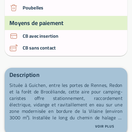
Poubelles
Moyens de paiement
CB avec insertion
CB sans contact
Description
Située à Guichen, entre les portes de Rennes, Redon
et la forêt de Brocéliande, cette aire pour camping-
caristes offre stationnement, raccordement
électrique, vidange et ravitaillement en eau sur une
zone modernisée en bordure de la Vilaine (environ
3000 m²). Installée le long du chemin de halage et
proche des services municipaux, elle bénéficie d’un
VOIR PLUS
environnement calme et préservé, propice aux