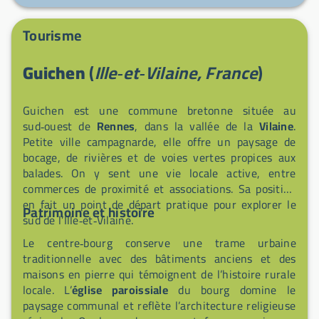
balades à pied, à vélo ou aux sorties en kayak sur la
rivière. Un portillon relie directement l’aire à l’espace
Tourisme
du Canoë Kayak Club, offrant aux camping-caristes un
accès pratique aux activités nautiques. À deux pas du
Guichen
(
Ille‑et‑Vilaine, France
)
centre-ville animé, vous trouverez un marché
traditionnel le mardi matin et un marché bio convivial
chaque jeudi de 16h à 19h sous les Halles, avec des
Guichen est une commune bretonne située au
commerçants chaleureux.
sud‑ouest de
Rennes
, dans la vallée de la
Vilaine
.
Petite ville campagnarde, elle offre un paysage de
bocage, de rivières et de voies vertes propices aux
balades. On y sent une vie locale active, entre
commerces de proximité et associations. Sa position
en fait un point de départ pratique pour explorer le
Patrimoine et histoire
sud de l’Ille‑et‑Vilaine.
Le centre‑bourg conserve une trame urbaine
traditionnelle avec des bâtiments anciens et des
maisons en pierre qui témoignent de l’histoire rurale
locale. L’
église paroissiale
du bourg domine le
paysage communal et reflète l’architecture religieuse