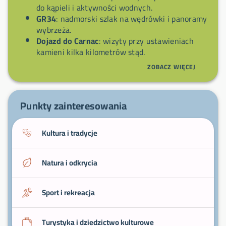
do kąpieli i aktywności wodnych.
GR34
: nadmorski szlak na wędrówki i panoramy
wybrzeża.
Dojazd do Carnac
: wizyty przy ustawieniach
kamieni kilka kilometrów stąd.
Półwysep Quiberon
: wycieczki na dzikie
ZOBACZ WIĘCEJ
wybrzeże i jego morskie panoramy.
Produkty morza
: spróbuj ostryg i świeżych ryb
w małych lokalnych restauracjach.
Punkty zainteresowania
Kultura i tradycje
Natura i odkrycia
Sport i rekreacja
Turystyka i dziedzictwo kulturowe