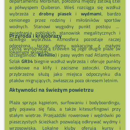
departamentu Morbihan, położona między zatoką Étel
panoramy.
a półwyspem Quiberon. Wieś rozciąga się wzdłuż
wybrzeża z
drobny piasek
i
wydmami
, bardzo
cenionego przez rodziny i miłośników sportów
wodnych. Stanowi wygodny punkt postoju do
zwiedzania pobliskich stanowisk megalitycznych i
Przyroda i krajobrazy
dzikiego wybrzeża. Atmosfera pozostaje raczej
odprężona, łącząc domy wakacyjne z małymi
Cechą wyróżniającą Erdeven są jego długie plaże (w
lokalnymi sklepami.
szczególności
Kerhillio
) i pasy wydm nad Atlantykiem.
Szlak
GR34
biegnie wzdłuż wybrzeża i oferuje punkty
widokowe na klify i zaciszne zatoczki. Obszary
przybrzeżne służą jako miejsca odpoczynku dla
ptaków migrujących, zwłaszcza poza okresem letnim.
Aktywności na świeżym powietrzu
Plaża sprzyja kąpielom, surfowaniu i bodyboardingu,
gdy pojawia się fala, a także kitesurfingowi przy
stałym wietrze. Przejażdżki rowerowe i wędrówki po
piaszczystych ścieżkach pozwalają odkrywać wydmy i
wrzosowiska. Lokalne kluby oferują kursy i