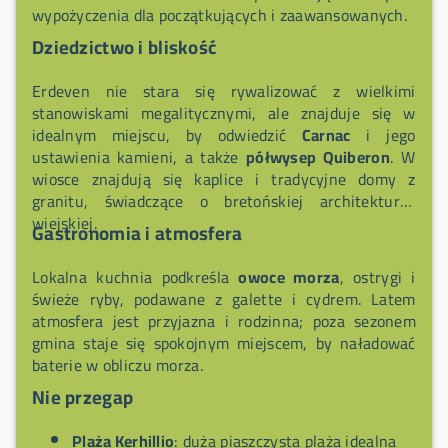
wypożyczenia dla początkujących i zaawansowanych.
Dziedzictwo i bliskość
Erdeven nie stara się rywalizować z wielkimi
stanowiskami megalitycznymi, ale znajduje się w
idealnym miejscu, by odwiedzić
Carnac
i jego
ustawienia kamieni, a także
półwysep Quiberon
. W
wiosce znajdują się kaplice i tradycyjne domy z
granitu, świadczące o bretońskiej architekturze
wiejskiej.
Gastronomia i atmosfera
Lokalna kuchnia podkreśla
owoce morza
, ostrygi i
świeże ryby, podawane z galette i cydrem. Latem
atmosfera jest przyjazna i rodzinna; poza sezonem
gmina staje się spokojnym miejscem, by naładować
baterie w obliczu morza.
Nie przegap
Plaża Kerhillio
: duża piaszczysta plaża idealna