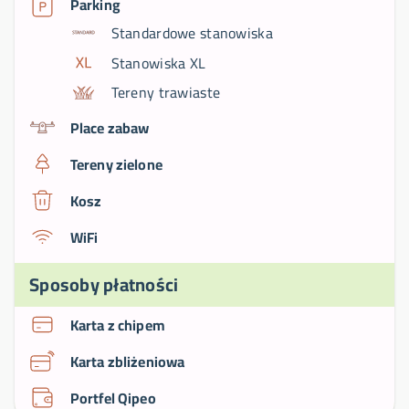
Parking
Standardowe stanowiska
Stanowiska XL
Tereny trawiaste
Place zabaw
Tereny zielone
Kosz
WiFi
Sposoby płatności
Karta z chipem
Karta zbliżeniowa
Portfel Qipeo