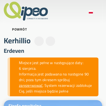
POWRÓT
Kerhillio
Erdeven
Aktualności
Miejsce jest pełne w następujące daty:
6 sierpnia.
Informacja jest podawana na następne 90
dni; poza tym okresem spróbuj
zarezerwować
. System rezerwacji zablokuje
Cię, jeśli miejsce będzie pełne
Zdjęcia ilustracyjne
Strefa powitalna