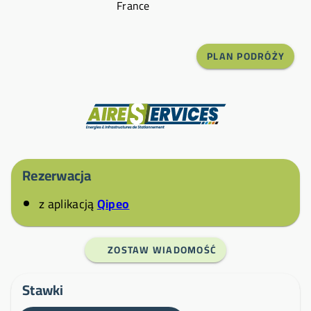
France
PLAN PODRÓŻY
Producent
Rezerwacja
z aplikacją
Qipeo
ZOSTAW WIADOMOŚĆ
Stawki