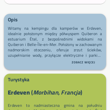
Opis
Witamy na kempingu dla kamperów w Erdeven,
idealnie położonym między półwyspem Quiberon a
estuarium Étel, z bezpośrednimi widokami na
Quiberon i Belle-Île-en-Mer. Położony w zachowanym
nadmorskim otoczeniu, oferuje zrzut ścieków,
uzupełnianie wody, przyłącze elektryczne i parking
dla spokojnego pobytu. W odległości ~100 m znajduje
ZOBACZ WIĘCEJ
się mały sklep, kilka lokalnych restauracji i
klimatyczny bar; nie przegap lokalnego targu na rue
des Menhirs w sobotni poranek oraz letniego nocnego
Turystyka
targu z produktami regionalnymi. Korzystaj ze
szlaków i ścieżek rowerowych przy wybrzeżu,
Erdeven
(
Morbihan, Francja
)
piaszczystych plaż odpowiednich do sportów wodnych
(surfing, kitesurfing, windsurfing, żeglarstwo) oraz
pobliskiego rezerwatu przyrody sklasyfikowanego jako
Erdeven to nadmiasteczna gmina na południu
Grand Site de France na wyjątkowe spacery i