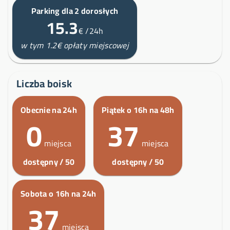
Parking dla 2 dorosłych
15.3
€
/24h
w tym 1.2€ opłaty miejscowej
Liczba boisk
Obecnie na 24h
Piątek o 16h na 48h
0
37
miejsca
miejsca
dostępny / 50
dostępny / 50
Sobota o 16h na 24h
37
miejsca