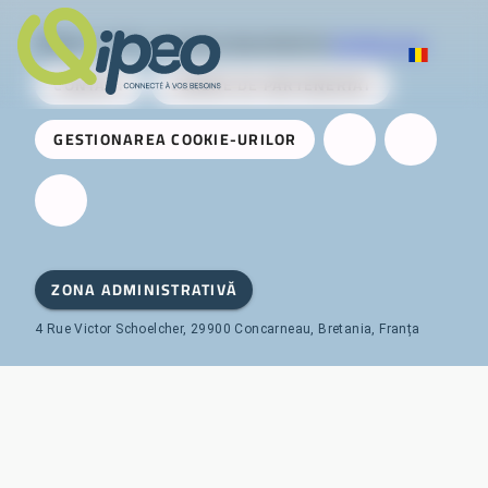
Qipeo
© 2025 -
O soluție dezvoltată de
AireServices
CONTACT
CERERE DE PARTENERIAT
GESTIONAREA COOKIE-URILOR
ZONA ADMINISTRATIVĂ
4 Rue Victor Schoelcher, 29900 Concarneau, Bretania, Franța