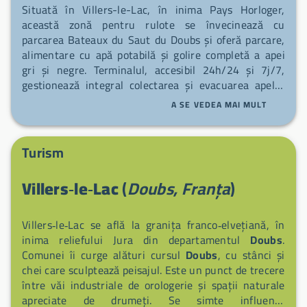
Situată în Villers-le-Lac, în inima Pays Horloger,
această zonă pentru rulote se învecinează cu
parcarea Bateaux du Saut du Doubs și oferă parcare,
alimentare cu apă potabilă și golire completă a apei
gri și negre. Terminalul, accesibil 24h/24 și 7j/7,
gestionează integral colectarea și evacuarea apelor
uzate pentru un serviciu fiabil în orice circumstanță.
A SE VEDEA MAI MULT
Funcționarea se face prin aparat de plată care acceptă
jetoane, disponibile numai la recepția Bateaux
Mouches — așadar, rețineți să le ridicați la fața
Turism
locului pentru a folosi golirea. Amplasată într-un
cadru natural de excepție și în apropierea
Villers‑le‑Lac
(
Doubs, Franța
)
pontoanelor, zona facilitează coordonarea între
staționare, activități fluviale și facilitățile locale.
Villers‑le‑Lac se află la granița franco‑elvețiană, în
inima reliefului Jura din departamentul
Doubs
.
Comunei îi curge alături cursul
Doubs
, cu stânci și
chei care sculptează peisajul. Este un punct de trecere
între văi industriale de orologerie și spații naturale
apreciate de drumeți. Se simte influența