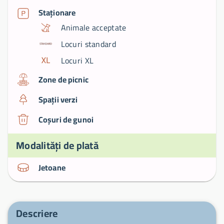
Staționare
Animale acceptate
Locuri standard
Locuri XL
Zone de picnic
Spații verzi
Coșuri de gunoi
Modalități de plată
Jetoane
Descriere