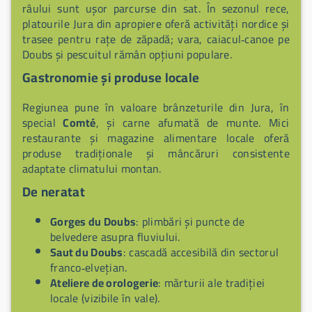
râului sunt ușor parcurse din sat. În sezonul rece,
platourile Jura din apropiere oferă activități nordice și
trasee pentru rațe de zăpadă; vara, caiacul‑canoe pe
Doubs și pescuitul rămân opțiuni populare.
Gastronomie și produse locale
Regiunea pune în valoare brânzeturile din Jura, în
special
Comté
, și carne afumată de munte. Mici
restaurante și magazine alimentare locale oferă
produse tradiționale și mâncăruri consistente
adaptate climatului montan.
De neratat
Gorges du Doubs
: plimbări și puncte de
belvedere asupra fluviului.
Saut du Doubs
: cascadă accesibilă din sectorul
franco‑elvețian.
Ateliere de orologerie
: mărturii ale tradiției
locale (vizibile în vale).