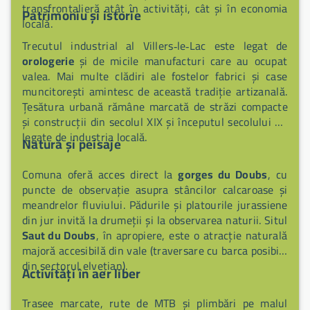
transfrontalieră atât în activități, cât și în economia
Patrimoniu și istorie
locală.
Trecutul industrial al Villers‑le‑Lac este legat de
orologerie
și de micile manufacturi care au ocupat
valea. Mai multe clădiri ale fostelor fabrici și case
muncitorești amintesc de această tradiție artizanală.
Țesătura urbană rămâne marcată de străzi compacte
și construcții din secolul XIX și începutul secolului XX
legate de industria locală.
Natură și peisaje
Comuna oferă acces direct la
gorges du Doubs
, cu
puncte de observație asupra stâncilor calcaroase și
meandrelor fluviului. Pădurile și platourile jurassiene
din jur invită la drumeții și la observarea naturii. Situl
Saut du Doubs
, în apropiere, este o atracție naturală
majoră accesibilă din vale (traversare cu barca posibilă
din sectorul elvețian).
Activități în aer liber
Trasee marcate, rute de MTB și plimbări pe malul