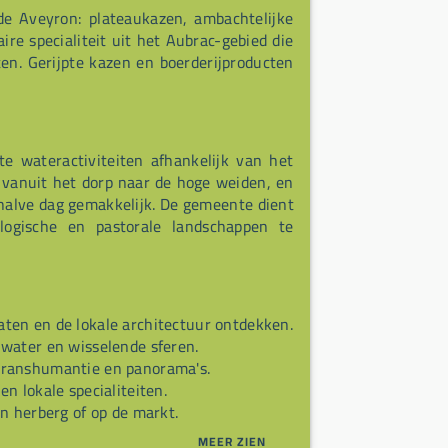
de Aveyron: plateaukazen, ambachtelijke
aire specialiteit uit het Aubrac-gebied die
en. Gerijpte kazen en boerderijproducten
e wateractiviteiten afhankelijk van het
vanuit het dorp naar de hoge weiden, en
halve dag gemakkelijk. De gemeente dient
logische en pastorale landschappen te
ten en de lokale architectuur ontdekken.
water en wisselende sferen.
ranshumantie en panorama's.
n lokale specialiteiten.
n herberg of op de markt.
MEER ZIEN