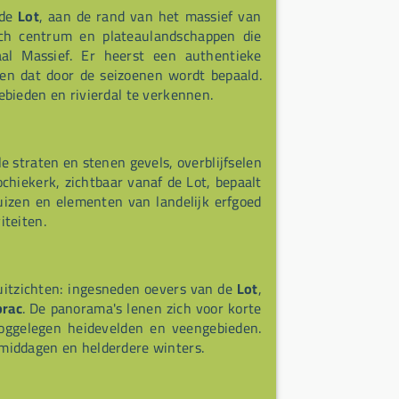
 de
Lot
, aan de rand van het massief van
ch centrum en plateaulandschappen die
al Massief. Er heerst een authentieke
ven dat door de seizoenen wordt bepaald.
bieden en rivierdal te verkennen.
e straten en stenen gevels, overblijfselen
hiekerk, zichtbaar vanaf de Lot, bepaalt
huizen en elementen van landelijk erfgoed
iteiten.
 uitzichten: ingesneden oevers van de
Lot
,
rac
. De panorama's lenen zich voor korte
oggelegen heidevelden en veengebieden.
middagen en helderdere winters.