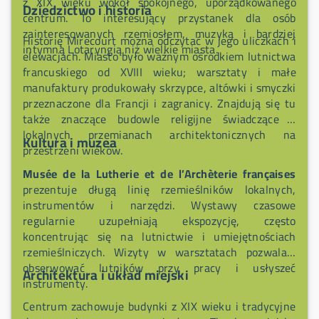
z XIX wieku wokół spokojnego, uporządkowanego
Dziedzictwo i historia
centrum. To interesujący przystanek dla osób
zainteresowanych rzemiosłem, muzyką i bardziej
Historię Mirecourt można odczytać w jego uliczkach i
intymną Lotaryngią niż wielkie miasta.
elewacjach. Miasto było ważnym ośrodkiem lutnictwa
francuskiego od XVIII wieku; warsztaty i małe
manufaktury produkowały skrzypce, altówki i smyczki
przeznaczone dla Francji i zagranicy. Znajdują się tu
także znaczące budowle religijne świadczące o
lokalnych przemianach architektonicznych na
Kultura i muzea
przestrzeni wieków.
Musée de la Lutherie et de l’Archèterie françaises
prezentuje długą linię rzemieślników lokalnych,
instrumentów i narzędzi. Wystawy czasowe
regularnie uzupełniają ekspozycję, często
koncentrując się na lutnictwie i umiejętnościach
rzemieślniczych. Wizyty w warsztatach pozwalają
obserwować lutników przy pracy i usłyszeć
Architektura i układ miejski
instrumenty.
Centrum zachowuje budynki z XIX wieku i tradycyjne