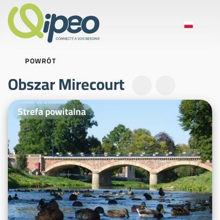
POWRÓT
Obszar Mirecourt
Zdjęcia ilustracyjne
Strefa powitalna