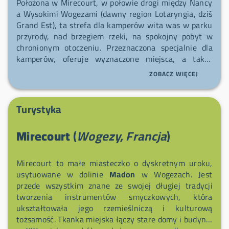
Położona w Mirecourt, w połowie drogi między Nancy
a Wysokimi Wogezami (dawny region Lotaryngia, dziś
Grand Est), ta strefa dla kamperów wita was w parku
przyrody, nad brzegiem rzeki, na spokojny pobyt w
chronionym otoczeniu. Przeznaczona specjalnie dla
kamperów, oferuje wyznaczone miejsca, a także
opróżnianie, przyłącze elektryczne i zaopatrzenie w
ZOBACZ WIĘCEJ
wodę. Przyjedźcie i korzystajcie z nadbrzeżnego,
zielonego otoczenia, idealnego do relaksu i
poznawania regionu.
Turystyka
Mirecourt
(
Wogezy, Francja
)
Mirecourt to małe miasteczko o dyskretnym uroku,
usytuowane w dolinie
Madon
w Wogezach. Jest
przede wszystkim znane ze swojej długiej tradycji
tworzenia instrumentów smyczkowych, która
ukształtowała jego rzemieślniczą i kulturową
tożsamość. Tkanka miejska łączy stare domy i budynki