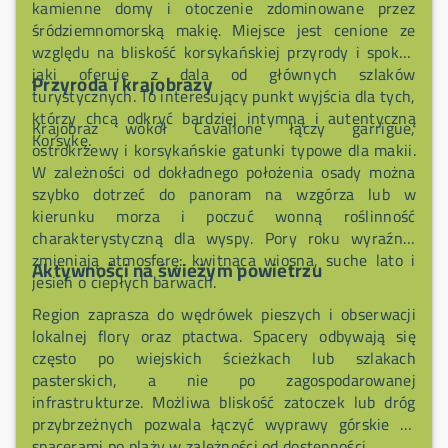
kamienne domy i otoczenie zdominowane przez
śródziemnomorską makię. Miejsce jest cenione ze
względu na bliskość korsykańskiej przyrody i spokój,
jaki oferuje z dala od głównych szlaków
Przyroda i krajobrazy
turystycznych. To interesujący punkt wyjścia dla tych,
którzy chcą odkryć bardziej intymną i autentyczną
Krajobraz wokół Cavallone łączy garrigue,
Korsykę.
ostrokrzewy i korsykańskie gatunki typowe dla makii.
W zależności od dokładnego położenia osady można
szybko dotrzeć do panoram na wzgórza lub w
kierunku morza i poczuć wonną roślinność
charakterystyczną dla wyspy. Pory roku wyraźnie
zmieniają atmosferę: kwitnąca wiosna, suche lato i
Aktywności na świeżym powietrzu
jesień o ciepłych barwach.
Region zaprasza do wędrówek pieszych i obserwacji
lokalnej flory oraz ptactwa. Spacery odbywają się
często po wiejskich ścieżkach lub szlakach
pasterskich, a nie po zagospodarowanej
infrastrukturze. Możliwa bliskość zatoczek lub dróg
przybrzeżnych pozwala łączyć wyprawy górskie ze
spacerami po plaży w zależności od dostępności.