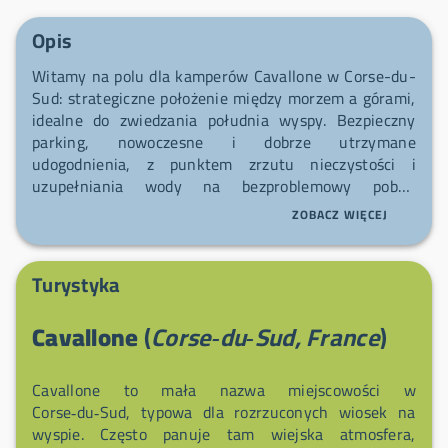
Opis
Witamy na polu dla kamperów Cavallone w Corse-du-
Sud: strategiczne położenie między morzem a górami,
idealne do zwiedzania południa wyspy. Bezpieczny
parking, nowoczesne i dobrze utrzymane
udogodnienia, z punktem zrzutu nieczystości i
uzupełniania wody na bezproblemowy pobyt.
Zautomatyzowana recepcja zaprojektowana, by
ZOBACZ WIĘCEJ
ułatwić meldowanie podróżnych — praktyczny i
komfortowy przystanek, polecany tym, którzy szukają
spokoju i odkryć.
Turystyka
Cavallone
(
Corse‑du‑Sud, France
)
Cavallone to mała nazwa miejscowości w
Corse‑du‑Sud, typowa dla rozrzuconych wiosek na
wyspie. Często panuje tam wiejska atmosfera,