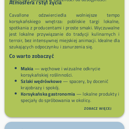
Atmosfera i styl życia
Cavallone odzwierciedla wolniejsze tempo
korsykańskiego wnętrza: pobliskie targi lokalne,
spotkania z producentami i proste smaki. Wyczuwalne
jest lokalne przywiązanie do tradycji kulinarnych i
terroir, bez intensywnej miejskiej animacji. Idealne dla
szukających odpoczynku i zanurzenia się.
Co warto zobaczyć
Makia
— węchowe i wizualne odkrycie
korsykańskiej roślinności.
Szlaki wędrówkowe
— spacery, by docenić
krajobrazy i spokój.
Korsykańska gastronomia
— lokalne produkty i
specjały do spróbowania w okolicy.
Panoramy nadbrzeżne
— jeśli osada daje
ZOBACZ WIĘCEJ
dostęp do wybrzeża, widoki i zatoczki do
odkrycia.