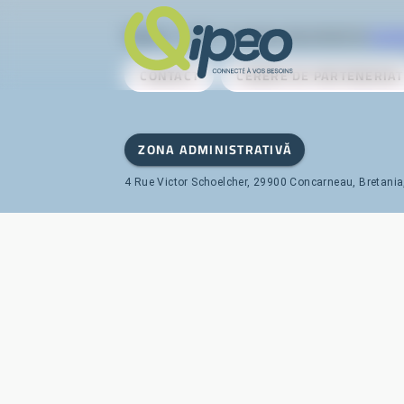
Qipeo
© 2025 -
O soluție dezvoltată de
AireS
CONTACT
CERERE DE PARTENERIAT
ZONA ADMINISTRATIVĂ
4 Rue Victor Schoelcher, 29900 Concarneau, Bretania