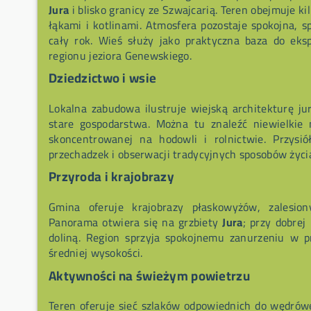
Jura
i blisko granicy ze Szwajcarią. Teren obejmuje k
łąkami i kotlinami. Atmosfera pozostaje spokojna, s
cały rok. Wieś służy jako praktyczna baza do ekspl
regionu jeziora Genewskiego.
Dziedzictwo i wsie
Lokalna zabudowa ilustruje wiejską architekturę j
stare gospodarstwa. Można tu znaleźć niewielkie mi
skoncentrowanej na hodowli i rolnictwie. Przysió
przechadzek i obserwacji tradycyjnych sposobów życi
Przyroda i krajobrazy
Gmina oferuje krajobrazy płaskowyżów, zalesion
Panorama otwiera się na grzbiety
Jura
; przy dobrej
doliną. Region sprzyja spokojnemu zanurzeniu w pr
średniej wysokości.
Aktywności na świeżym powietrzu
Teren oferuje sieć szlaków odpowiednich do wędrówe