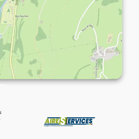
s
-
Producent