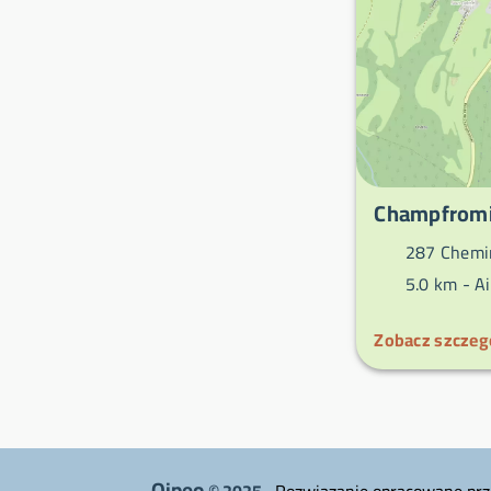
Champfromi
287 Chemin
5.0 km -
A
Zobacz szczeg
Qipeo