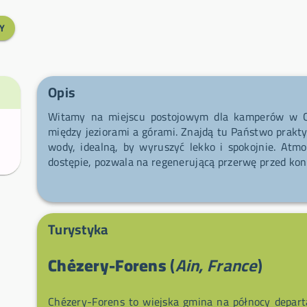
Y
Opis
Witamy na miejscu postojowym dla kamperów w C
między jeziorami a górami. Znajdą tu Państwo prakty
wody, idealną, by wyruszyć lekko i spokojnie. Atmo
dostępie, pozwala na regenerującą przerwę przed kon
Turystyka
Chézery-Forens
(
Ain, France
)
Chézery-Forens to wiejska gmina na północy depar