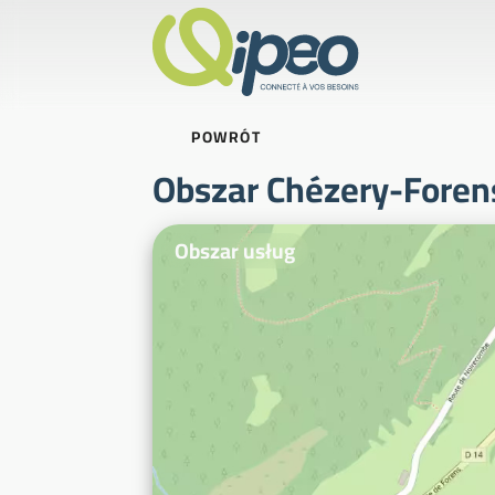
POWRÓT
Obszar Chézery-Foren
Zdjęcia ilustracyjne
Obszar usług