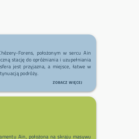
hézery-Forens, położonym w sercu Ain
czną stację do opróżniania i uzupełniania
sfera jest przyjazna, a miejsce, łatwe w
tynuacją podróży.
ZOBACZ WIĘCEJ
tamentu Ain, położona na skraju masywu