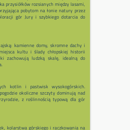
ilka przysiółków rozsianych między lasami,
przyjająca pobytom na łonie natury przez
oracji gór Jury i szybkiego dotarcia do
urajską: kamienne domy, skromne dachy i
ejsca kultu i ślady chłopskiej historii
łki zachowują ludzką skalę, idealną do
a.
ych kotlin i pastwisk wysokogórskich.
 pogodzie okoliczne szczyty dominują nad
zyrodzie, z roślinnością typową dla gór
k, kolarstwa górskiego i raczkowania na