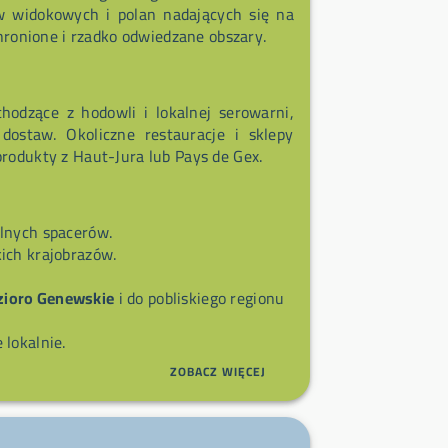
ów widokowych i polan nadających się na
 chronione i rzadko odwiedzane obszary.
hodzące z hodowli i lokalnej serowarni,
dostaw. Okoliczne restauracje i sklepy
produkty z Haut-Jura lub Pays de Gex.
lnych spacerów.
ich krajobrazów.
zioro Genewskie
i do pobliskiego regionu
lokalnie.
ZOBACZ WIĘCEJ