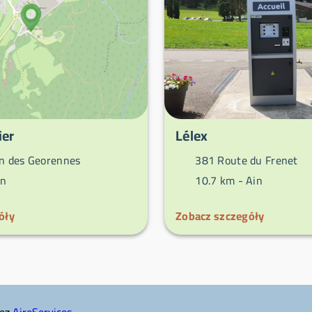
er
Lélex
 des Georennes
381 Route du Frenet
in
10.7 km -
Ain
óły
Zobacz szczegóły