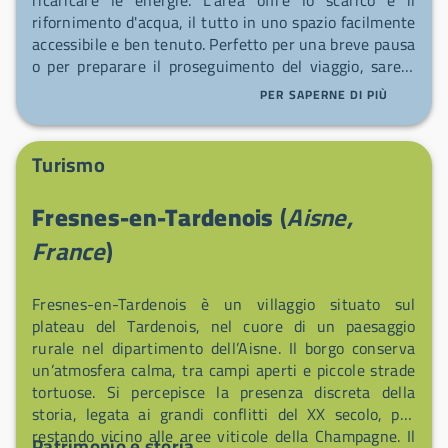
rifornimento d'acqua, il tutto in uno spazio facilmente
accessibile e ben tenuto. Perfetto per una breve pausa
o per preparare il proseguimento del viaggio, sarete
accolti in modo semplice e cordiale.
PER SAPERNE DI PIÙ
Turismo
Fresnes-en-Tardenois
(
Aisne,
France
)
Fresnes-en-Tardenois è un villaggio situato sul
plateau del Tardenois, nel cuore di un paesaggio
rurale nel dipartimento dell’Aisne. Il borgo conserva
un’atmosfera calma, tra campi aperti e piccole strade
tortuose. Si percepisce la presenza discreta della
storia, legata ai grandi conflitti del XX secolo, pur
restando vicino alle aree viticole della Champagne. Il
Patrimonio e storia