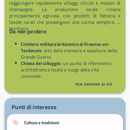
raggiungere rapidamente villaggi viticoli e maison di
champagne. La produzione locale rimane
principalmente agricola, con prodotti di fattoria e
tavole rurali che propongono una cucina semplice, di
territorio.
Da non perdere
Cimitero militare britannico di Fresnes-en-
Tardenois
: sito della memoria e sepolture della
Grande Guerra.
Chiesa del villaggio
: un punto di riferimento
architettonico locale e luogo della vita
comunale.
Passeggiate sul plateau del Tardenois
: sentieri
PER SAPERNE DI PIÙ
e punti di vista sulla campagna circostante.
Itinerari verso i vigneti della Champagne
:
escursioni di breve distanza per scoprire maison
Punti di interesse
e terroir.
Cultura e tradizioni