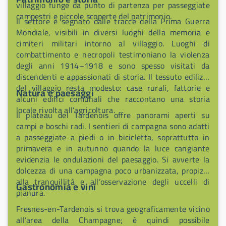
villaggio funge da punto di partenza per passeggiate
campestri e piccole scoperte del patrimonio.
Il settore è segnato dalle tracce della Prima Guerra
Mondiale, visibili in diversi luoghi della memoria e
cimiteri militari intorno al villaggio. Luoghi di
combattimento e necropoli testimoniano la violenza
degli anni 1914–1918 e sono spesso visitati da
discendenti e appassionati di storia. Il tessuto edilizio
del villaggio resta modesto: case rurali, fattorie e
Natura e paesaggi
alcuni edifici comunali che raccontano una storia
locale rivolta all’agricoltura.
Il plateau del Tardenois offre panorami aperti su
campi e boschi radi. I sentieri di campagna sono adatti
a passeggiate a piedi o in bicicletta, soprattutto in
primavera e in autunno quando la luce cangiante
evidenzia le ondulazioni del paesaggio. Si avverte la
dolcezza di una campagna poco urbanizzata, propizia
alla tranquillità e all’osservazione degli uccelli di
Gastronomia e vini
pianura.
Fresnes-en-Tardenois si trova geograficamente vicino
all’area della Champagne; è quindi possibile